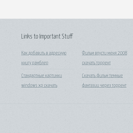
Links to Important Stuff
Как добавить в адресную
Фильм впусти меня 2008
книгу рамблер
скачать торрент
Стандартные картинки
Скачать фильм темные
windows xp скачать
фантазии через торрент