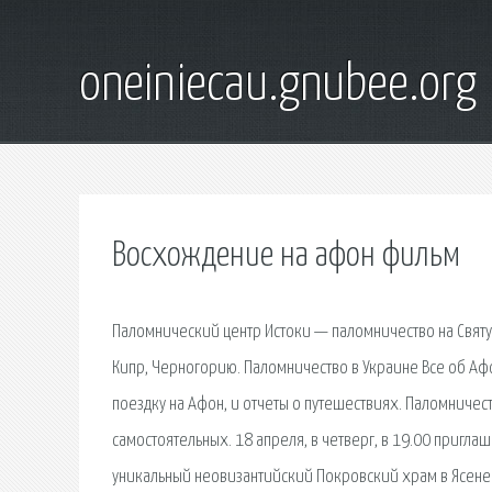
oneiniecau.gnubee.org
Восхождение на афон фильм
Паломнический центр Истоки — паломничество на Святу
Кипр, Черногорию. Паломничество в Украине Все об Афо
поездку на Афон, и отчеты о путешествиях. Паломничест
самостоятельных. 18 апреля, в четверг, в 19.00 пригла
уникальный неовизантийский Покровский храм в Ясен