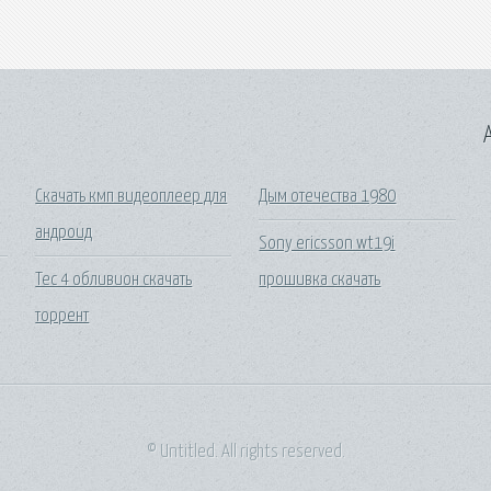
A
Скачать кмп видеоплеер для
Дым отечества 1980
андроид
Sony ericsson wt19i
Тес 4 обливион скачать
прошивка скачать
торрент
© Untitled. All rights reserved.