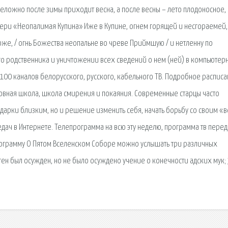
еложно после зимы приходит весна, а после весны – лето плодоносное, 
тери «Неопалимая Купина» Иже в Купине, огнем горящей и несгораемей,
же, / огнь Божества неопальне во чреве Приймшую / и нетленну по
го родственника и уничтожении всех сведений о нем (ней) в компьютер
 100 каналов белорусского, русского, кабельного ТВ. Подробное распис
ховная школа, школа смирения и покаяния. Современные старцы часто
подарки близким, но и решение изменить себя, начать борьбу со своим «
ач в Интернете. Телепрограмма на всю эту неделю, программа тв перед
 программу О Пятом Вселенском Соборе можно услышать три различных
ген был осужден, но не было осуждено учение о конечности адских мук; 