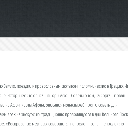
ю Землю, поездки к православным святыням, паломничество в Грецию, И
не. Исторические описания Горы Афон. Советы о том, как организовать
во на Афон: карты Афона, описания монастырей, троп и советы для
шаем всех на экскурсию, традиционно проводящуюся в дни Великого Поста
еве. «Воскресение мертвых совершится непреложно, как непреложно