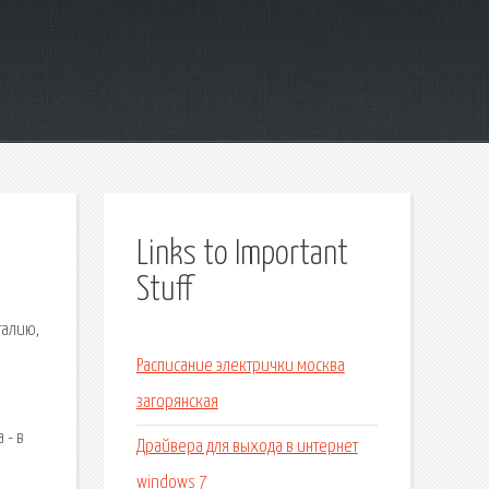
Links to Important
Stuff
талию,
Расписание электрички москва
загорянская
 - в
Драйвера для выхода в интернет
windows 7