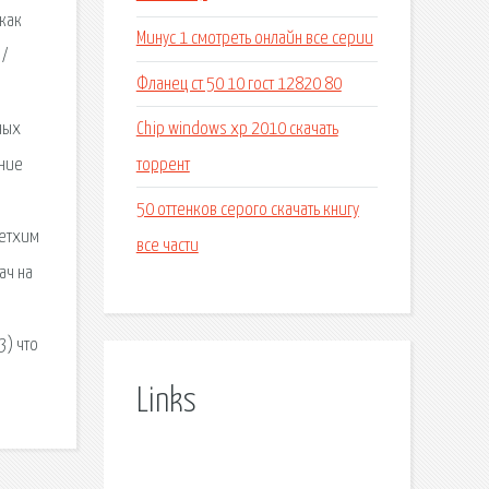
как
Минус 1 смотреть онлайн все серии
 /
Фланец ст 50 10 гост 12820 80
Chip windows xp 2010 скачать
ных
торрент
ание
50 оттенков серого скачать книгу
ветхим
все части
ач на
3) что
Links