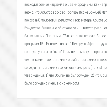
восходит солнце над землею и земнородными, как непр
верно, что Христос воскрес. Тропарь Иконе Божией Ма
показавый Моисеови Пречистую Твою Матерь, Христе Бо
Рождестве. Заявление об отказе от ИНН вместо умерше
базах данных. Программа ТВ на сегодня, неделю. Более
программ ТВ в Минске и по всей Беларуси. Афон это ду
советуют увезти со Святой Горы не только сувениры и 
человеком». Телепрограмма онлайн, программа тв перед
сегодня, тв программа все каналы - смотреть (читать)
утверждения: 1) что Ориген не был осужден; 2) что Ори
было осуждено учение о конечности.