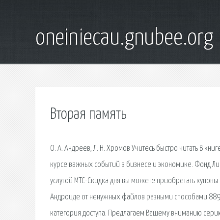
oneiniecau.gnubee.org
Вторая память
О. А. Андреев, Л. Н. Хромов Учитесь быстро читать В кни
курсе важных событий в бизнесе и экономике. Фонд Либ
услугой МТС-Скидка дня вы можете приобретать купоны н
Андроиде от ненужных файлов разными способами 8897.
категория доступа. Предлагаем Вашему вниманию серию