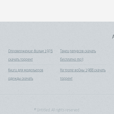
A
Опровержение фильм 1976
Танец папуасов скачать
скачать торрент
бесплатно mp3
Книги для модельеров
На тропе войны 1988 скачать
одежды скачать
торрент
© Untitled. All rights reserved.