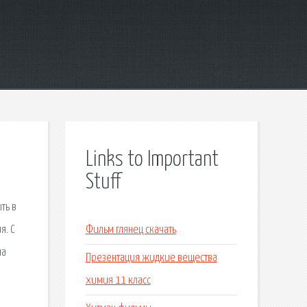
Links to Important
Stuff
ть в
я. С
Фильм глянец скачать
на
Презентация жидкие вещества
химия 11 класс