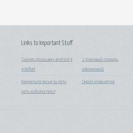
Links to Important Stuff
Скачать прошивку android 4
1 толковый словарь
4 kitkat
ефремовой
Кармелита песня ты лети
Смайл клавиатура
лети кибитка текст