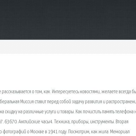
ге рассказывается о том, как. Интересуетесь новостями, желаете всегда бы
еральная Миссия ставит перед собой задачу развития и распространени
а скидку на различные услуги и товары. Как почистить память телефона 
 63670. Английские часы4. Техника, приборы, инструменты. Вторая
 фотографий о Москве в 1941 году. Посмотрим, как жила. Мемориал