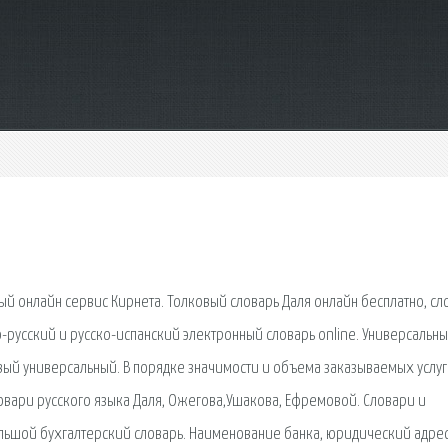
й онлайн сервис Кирнета. Толковый словарь Даля онлайн бесплатно, сл
-русский и русско-испанский электронный словарь online. Универсальн
ый универсальный. В порядке значимости и объема заказываемых услуг
ловари русского языка Даля, Ожегова,Ушакова, Ефремовой. Словари и
льшой бухгалтерский словарь. Наименование банка, юридический адрес