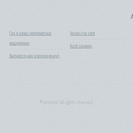
A
Гдз 4 класс математика
Уроки nx cam
вашуленко
Kodi сервер
Выткался над озером минус
© Untitled. All rights reserved.