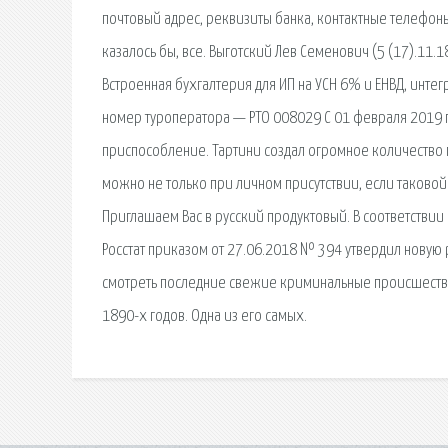
почтовый адрес, реквизиты банка, контактные телефон
казалось бы, все. Выготский Лев Семенович (5 (17).11.
Встроенная бухгалтерия для ИП на УСН 6% и ЕНВД, инте
номер туроператора — РТО 008029 С 01 февраля 2019 г
приспособление. Тартини создал огромное количество 
можно не только при личном присутствии, если таковой
Приглашаем Вас в русский продуктовый. В соответствии 
Росстат приказом от 27.06.2018 № 394 утвердил новую 
смотреть последние свежие криминальные происшестви
1890-х годов. Одна из его самых.