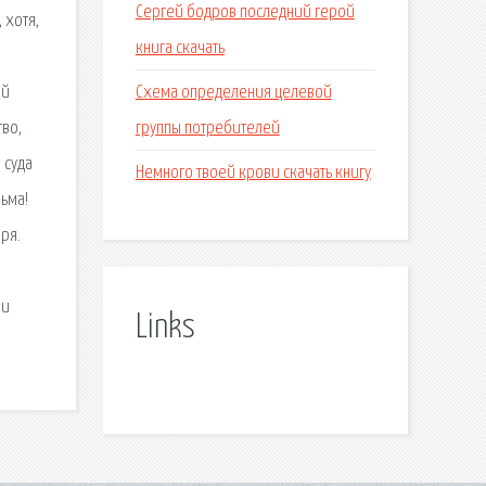
Сергей бодров последний герой
 хотя,
книга скачать
Схема определения целевой
ый
группы потребителей
во,
 суда
Немного твоей крови скачать книгу
ьма!
ря.
 и
Links