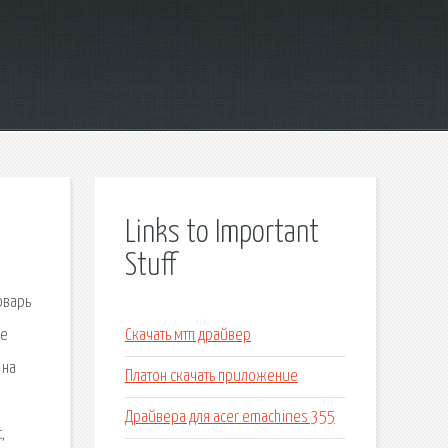
Links to Important
Stuff
оварь
ые
Скачать мтп драйвер
 на
Платон скачать приложение
Драйвера для acer emachines 355
,