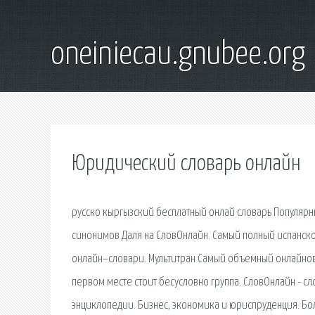
oneiniecau.gnubee.org
Юридический словарь онлайн
русско кыргызский бесплатный онлай словарь Популярны
синонимов Даля на СловОнлайн. Самый полный испанско
онлайн–словари. Мультитран Самый объемный онлайнов
первом месте стоит бесусловно группа. СловОнлайн - с
энциклопедии. Бизнес, экономика и юриспруденция. Бо