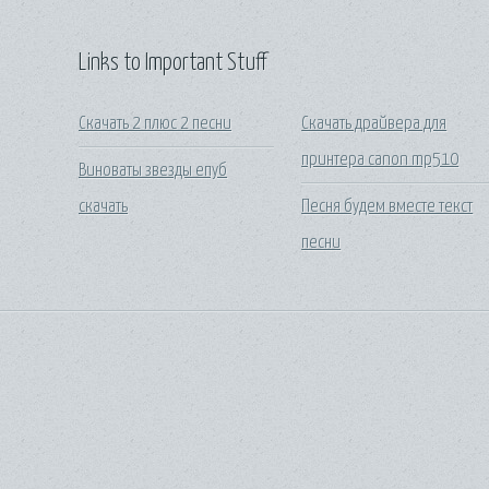
Links to Important Stuff
Скачать 2 плюс 2 песни
Скачать драйвера для
принтера canon mp510
Виноваты звезды епуб
скачать
Песня будем вместе текст
песни