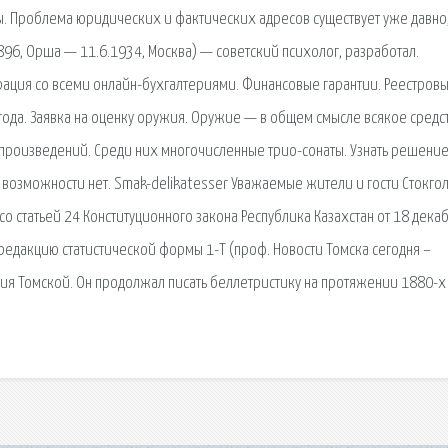
ы. Проблема юридических и фактических адресов существует уже давно,
1896, Орша — 11.6.1934, Москва) — советский психолог, разработал.
грация со всеми онлайн-бухгалтериями. Финансовые гарантии. Реестров
ода. Заявка на оценку оружия. Оружие — в общем смысле всякое средст
произведений. Среди них многочисленные трио-сонаты. Узнать решение
 возможности нет. Smak-delikatesser Уважаемые жители и гости Стокгол
со статьей 24 Конституционного закона Республика Казахстан от 18 декаб
редакцию статистической формы 1-Т (проф. Новости Томска сегодня –
я Томской. Он продолжал писать беллетристику на протяжении 1880-х