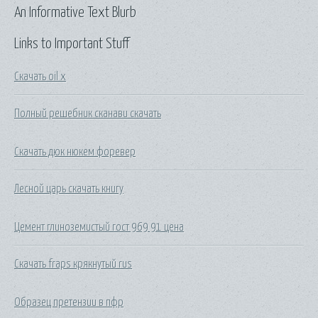
An Informative Text Blurb
Links to Important Stuff
Скачать oil x
Полный решебник сканави скачать
Скачать дюк нюкем форевер
Лесной царь скачать книгу
Цемент глиноземистый гост 969 91 цена
Скачать fraps крякнутый rus
Образец претензии в пфр