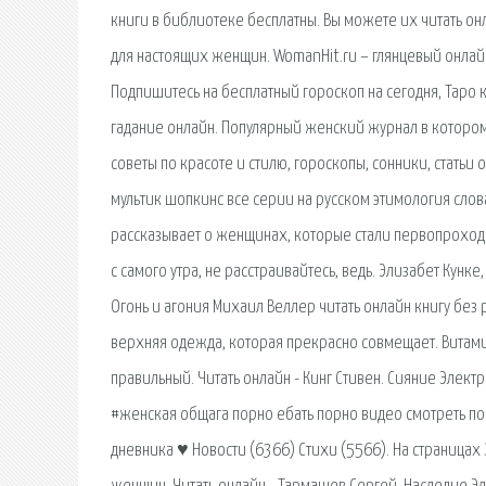
книги в библиотеке бесплатны. Вы можете их читать о
для настоящих женщин. WomanHit.ru – глянцевый онлай
Подпишитесь на бесплатный гороскоп на сегодня, Таро к
гадание онлайн. Популярный женский журнал в которо
советы по красоте и стилю, гороскопы, сонники, статьи 
мультик шопкинс все серии на русском этимология слова
рассказывает о женщинах, которые стали первопроход
с самого утра, не расстраивайтесь, ведь. Элизабет Кунке
Огонь и агония Михаил Веллер читать онлайн книгу без 
верхняя одежда, которая прекрасно совмещает. Витами
правильный. Читать онлайн - Кинг Стивен. Сияние Электр
#женская общага порно ебать порно видео смотреть по
дневника ♥ Новости (6366) Стихи (5566). На страница