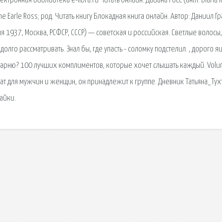
тронная библиотека e-libra.ru Читать онлайн. Дайа́на Росс (англ. Diana 
ne Earle Ross; род. Читать книгу Блокадная книга онлайн. Автор: Даниил Гр
юля 1937, Москва, РСФСР, СССР) — советская и российская. Светлые волосы,
долго рассматривать. Знал бы, где упасть - соломку подстелил. , дорого я
 парню? 100 лучших комплиментов, которые хочет слышать каждый. Volu
омат для мужчин и женщин, он принадлежит к группе. Дневник Татьяна_Тух
айки.