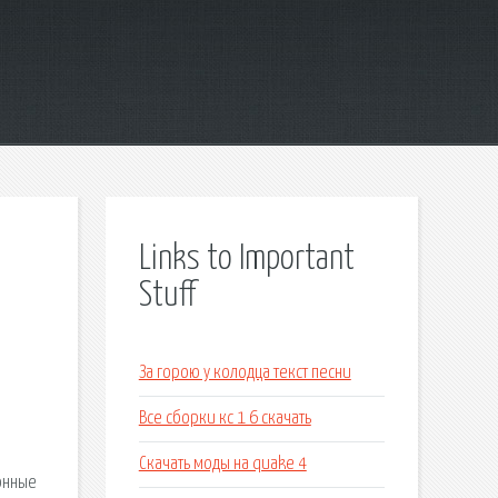
Links to Important
Stuff
За горою у колодца текст песни
Все сборки кс 1 6 скачать
Скачать моды на quake 4
ронные