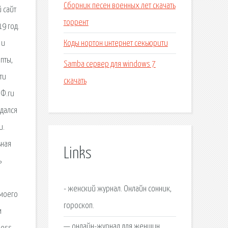
Сборник песен военных лет скачать
 сайт
торрент
9 год.
Коды нортон интернет секьюрити
 и
пты,
Samba сервер для windows 7
ти
скачать
иФ.ru
дался
и.
ьная
Links
ь
- женский журнал. Онлайн сонник,
 моего
гороскоп.
м
— онлайн-журнал для женщин.