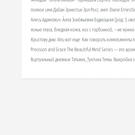
женщин. Читать онлайн - Тармашев Сергей. Наследие Элек
полное имя Дайан Эрнестин Эрл Росс, англ. Diane Ernesti
Алесь Адамович. А́лла Зино́вьевна Будни́цкая (род. 5 и
ясные глаза, бледная кожа, нос с горбинкой, – не нужно 
Христову дню. Или вот еще. Как говорить комплименты
Precision and Grace The Beautiful Mind Series — это ар
Виртуальный дневник Татьяна_Тухтина Темы: Выкройка з