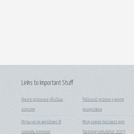
Links to Important Stuff
Книга хроника убийцы
Райский уголок у моря
короля
минусовка
Игры на пк windows 8
Мод камаз лесовоз для
скачать торрент
farming simulator 2015