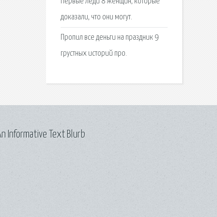
Первые леди 8 женщин, которые
доказали, что они могут.
Пропил все деньги на праздник 9
грустных историй про.
n Informative Text Blurb