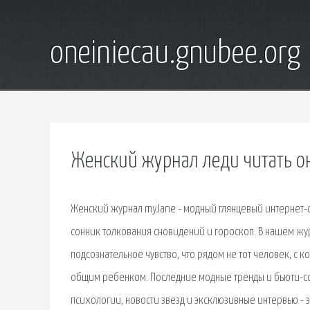
oneiniecau.gnubee.org
Женский журнал леди читать о
Женский журнал myJane - модный глянцевый интернет-с
сонник толкования сновидений и гороскоп. В нашем ж
подсознательное чувство, что рядом не тот человек, с 
общим ребенком. Последние модные тренды и бьюти-со
психологии, новости звезд и эксклюзивные интервью - э