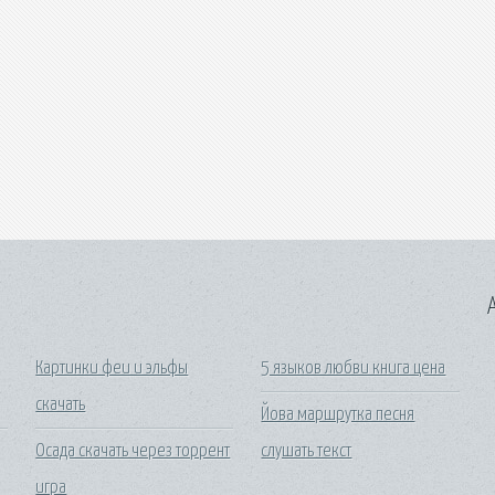
A
Картинки феи и эльфы
5 языков любви книга цена
скачать
Йова маршрутка песня
Осада скачать через торрент
слушать текст
игра