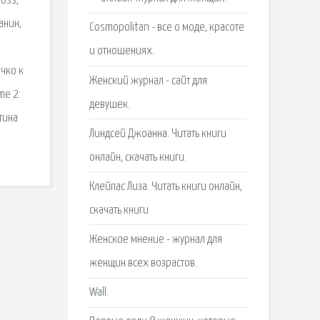
Ross,
анин,
Cosmopolitan - все о моде, красоте
и отношениях.
ичко к
Женский журнал - сайт для
me 2:
девушек.
тина
Линдсей Джоанна. Читать книги
онлайн, скачать книги.
Клейпас Лиза. Читать книги онлайн,
скачать книги
Женское мнение - журнал для
женщин всех возрастов.
Wall.