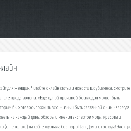
нлайн
айт для женщин. Читайте онлайн статьи и новости шоубизнеса, смотрите
урнале представлены. «Еще одной причиной бесплодия может быть
которым бы хотелось прожить всю жизнь и быть связанной с ним навсегда
веты на каждый день, обзоры и мнения экспертов моды, красоты и
то (и не только) на сайте журнала Cosmopolitan. Дамы и господа! Элект