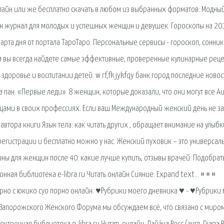
нлайн или же бесплатно скачать в любом из выбранных форматов: Модный
н журнал для молодых и успешных женщин и девушек. Гороскопы на 201
арта дня от портала ТароТаро. Персональные сервисы - гороскоп, сонник
м вы всегда найдете самые эффективные, проверенные кулинарные реце
о здоровье и воспитании детей. w rf,fk jykfqy банк город последние новос
 пан. «Первые леди». 8 женщин, которые доказали, что они могут все А
цами в своих профессиях. Если ваш Международный женский день не за
, автора книги Язык тела: как читать других , обращает внимание на улыбк
регистрации и бесплатно можно у нас. Женский пуховик – это универсал
ны для женщин после 40: какие лучше купить, отзывы врачей. Подобрат
онная библиотека e-libra.ru Читать онлайн Сияние. Expand text… # # #
рно с юкико суо порно онлайн. ♥Рубрики моего дневника ♥ - ♥Рубрики
х Запорожского Женского Форума мы обсуждаем всё, что связано с миро