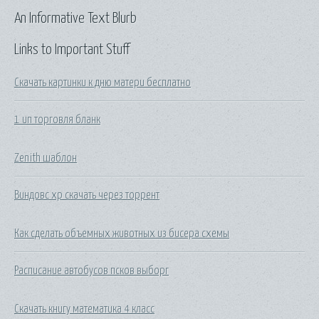
An Informative Text Blurb
Links to Important Stuff
Скачать картинки к дню матери бесплатно
1 ип торговля бланк
Zenith шаблон
Виндовс хр скачать через торрент
Как сделать объемных животных из бисера схемы
Расписание автобусов псков выборг
Скачать книгу математика 4 класс