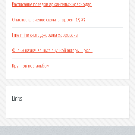
Расписание поездов архангельск краснодар
Опасное влечение скачать торрент 1993
I me mine книга джорджа харрисона
Фильм назначаешься внучкой актеры и роли
Крупнов постальбом
Links