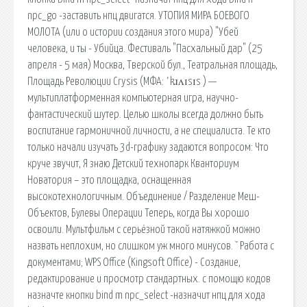
npc_go -заставить нпц двигатся. УТОПИЯ МИРА БОЕВОГО
МОЛОТА (или о истории создания этого мира) "Убей
человека, и ты - Убийца. Фестиваль "Пасхальный дар" (25
апреля - 5 мая) Москва, Тверской бул., Театральная площадь,
Площадь Революции Crysis (МФА: ˈkɹʌɪsɪs ) —
мультиплатформенная компьютерная игра, научно-
фантастический шутер. Целью школы всегда должно быть
воспитание гармоничной личности, а не специалиста. Те кто
только начали изучать 3d-графику задаются вопросом: Что
круче звучит, Я знаю Детский технопарк Кванториум
Новатория – это площадка, оснащенная
высокотехнологичным. Объединение / Разделение Меш-
Объектов, Булевы Операции Теперь, когда Вы хорошо
освоили. Мультфильм с серьёзной такой натяжкой можно
назвать неплохим, но слишком уж много минусов. ˇ Работа с
документами; WPS Office (Kingsoft Office) - Создание,
редактирование и просмотр стандартных. с помощю кодов
назначте кнопки bind m npc_select -назначит нпц для хода