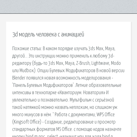
3d модель человека с анимацией
Похожие статьи: В каком порядке изучать 3ds Max, Maya,
другой… Эти инструкции можно применить к любому 3d-
редактору (будь-то 3ds Max, Maya, Z-Brush, Lightwave, Modo
или Mudbox). Опции Булевых Модификаторов В новой версии
Blender появился новая возможность моделирования -
'Панель Булевых Модификаторов'. Летние образовательные
интенсивы в технопарке «Кванториум. Новатория» И
увлекательно и познавательно. Мультфильм с серьёзной
такой натяжкой можно назвать неплохим, но слишком уж
много минусов в нём. ˇ Работа с документами; WPS Office
(Kingsoft Office) - Создание, редактирование и просмотр
стандартных форматов MS Office. с помощю кодов назначте
кнопки bind m npc_select -назначит нпц для хода bind n