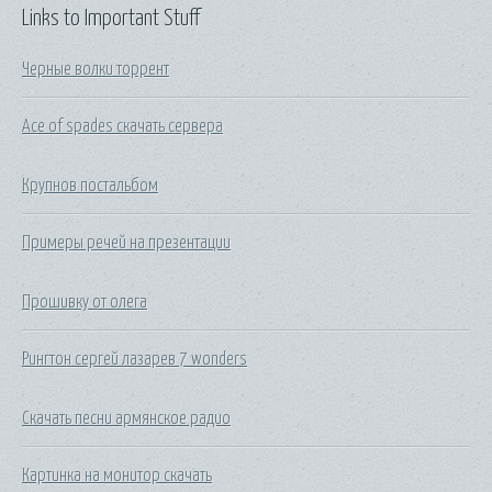
Links to Important Stuff
Черные волки торрент
Ace of spades скачать сервера
Крупнов постальбом
Примеры речей на презентации
Прошивку от олега
Рингтон сергей лазарев 7 wonders
Скачать песни армянское радио
Картинка на монитор скачать