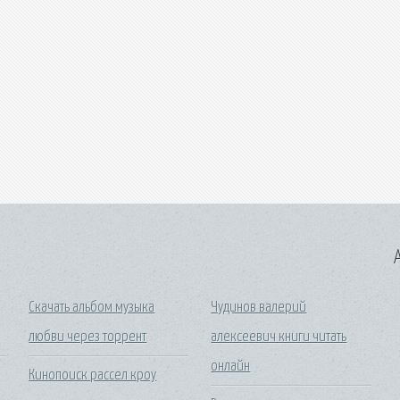
A
Скачать альбом музыка
Чудинов валерий
любви через торрент
алексеевич книги читать
онлайн
Кинопоиск рассел кроу