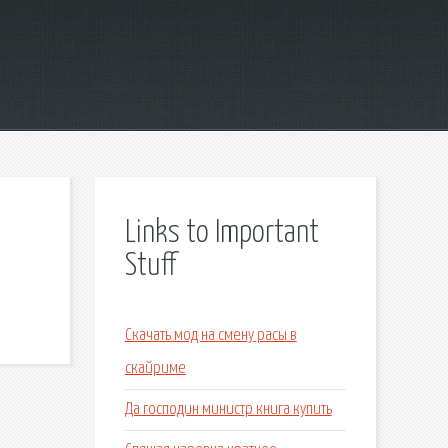
Links to Important
Stuff
Скачать мод на смену расы в
скайриме
Да господин министр книга купить