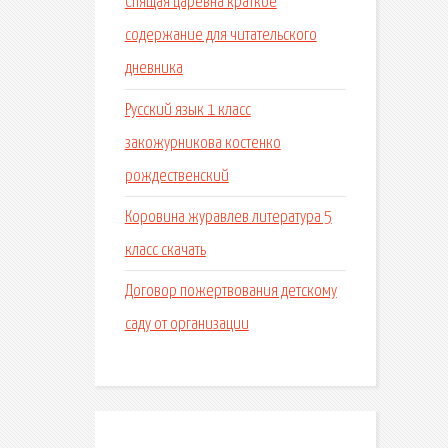
Спящая царевна краткое
содержание для читательского
дневника
Русский язык 1 класс
закожурникова костенко
рождественский
Коровина журавлев литература 5
класс скачать
Договор пожертвования детскому
саду от организации