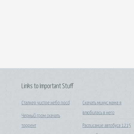
Links to Important Stuff
Сталкер чистое небо nocd
Скачать минус мама я
влюбилась в него
Черный гром скачать
торрент
Расписание автобуса 1215