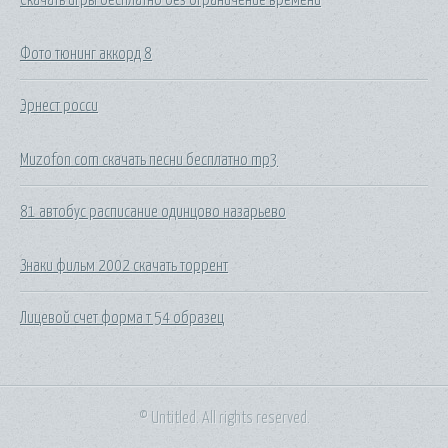
Фото тюнинг аккорд 8
Эрнест росси
Muzofon com скачать песни бесплатно mp3
81 автобус расписание одинцово назарьево
Знаки фильм 2002 скачать торрент
Лицевой счет форма т 54 образец
© Untitled. All rights reserved.