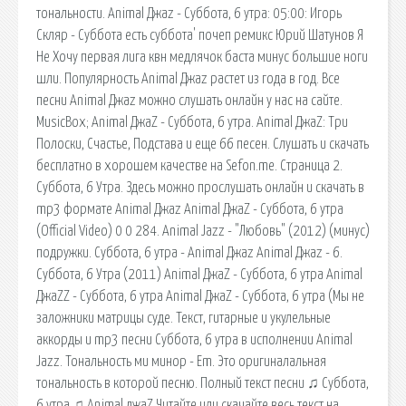
тональности. Animal Джаz - Суббота, 6 утра: 05:00: Игорь
Скляр - Суббота есть суббота' почеп ремикс Юрий Шатунов Я
Не Хочу первая лига квн медлячок баста минус большие ноги
шли. Популярность Animal Джаz растет из года в год. Все
песни Animal Джаz можно слушать онлайн у нас на сайте.
MusicBox; Animal ДжаZ - Суббота, 6 утра. Animal ДжаZ: Три
Полоски, Счастье, Подстава и еще 66 песен. Слушать и скачать
бесплатно в хорошем качестве на Sefon.me. Страница 2.
Суббота, 6 Утра. Здесь можно прослушать онлайн и скачать в
mp3 формате Animal Джаz Animal ДжаZ - Суббота, 6 утра
(Official Video) 0 0 284. Animal Jazz - "Любовь" (2012) (минус)
подружки. Суббота, 6 утра - Animal Джаz Animal Джаz - 6.
Суббота, 6 Утра (2011) Animal ДжаZ - Суббота, 6 утра Animal
ДжаZZ - Суббота, 6 утра Animal ДжаZ - Суббота, 6 утра (Мы не
заложники матрицы суде. Текст, гитарные и укулельные
аккорды и mp3 песни Суббота, 6 утра в исполнении Animal
Jazz. Тональность ми минор - Em. Это оригиналальная
тональность в которой песню. Полный текст песни ♫ Суббота,
6 утра ♫ Animal джаZ Читайте или скачайте весь текст на