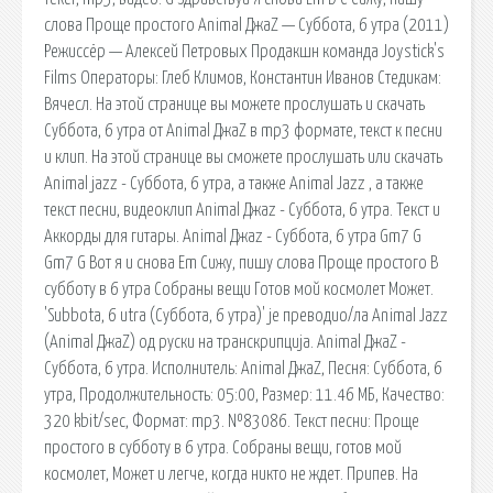
слова Проще простого Animal ДжаZ — Суббота, 6 утра (2011)
Режиссёр — Алексей Петровых Продакшн команда Joystick's
Films Операторы: Глеб Климов, Константин Иванов Стедикам:
Вячесл. На этой странице вы можете прослушать и скачать
Суббота, 6 утра от Animal ДжаZ в mp3 формате, текст к песни
и клип. На этой странице вы сможете прослушать или скачать
Animal jazz - Суббота, 6 утра, а также Animal Jazz , а также
текст песни, видеоклип Animal Джаz - Суббота, 6 утра. Текст и
Аккорды для гитары. Animal Джаz - Суббота, 6 утра Gm7 G
Gm7 G Вот я и снова Em Сижу, пишу слова Проще простого В
субботу в 6 утра Собраны вещи Готов мой космолет Может.
'Subbota, 6 utra (Суббота, 6 утра)' је преводио/ла Animal Jazz
(Animal ДжаZ) од руски на транскрипција. Animal ДжаZ -
Суббота, 6 утра. Исполнитель: Animal ДжаZ, Песня: Суббота, 6
утра, Продолжительность: 05:00, Размер: 11.46 МБ, Качество:
320 kbit/sec, Формат: mp3. №83086. Текст песни: Проще
простого в субботу в 6 утра. Собраны вещи, готов мой
космолет, Может и легче, когда никто не ждет. Припев. На