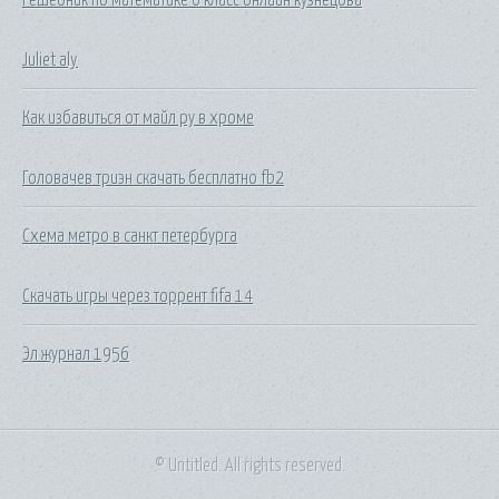
Juliet aly
Как избавиться от майл ру в хроме
Головачев триэн скачать бесплатно fb2
Схема метро в санкт петербурга
Скачать игры через торрент fifa 14
Эл журнал 1956
© Untitled. All rights reserved.