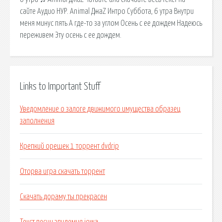
сайте Аудио НУР. Animal ДжаZ Интро Суббота, 6 утра Внутри
меня минус пять А где-то за углом Осень с ее дождем Надеюсь
переживем Эту осень с ее дождем.
Links to Important Stuff
Уведомление о залоге движимого имущества образец
заполнения
Крепкий орешек 1 торрент dvdrip
Оторва игра скачать торрент
Скачать дораму ты прекрасен