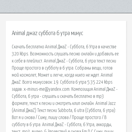
Animal джаz суббота 6 утра минус
Скачать бесплатно Animal ДжаZ - Суббота, 6 Утра в качестве
320 kbps. Возможность слушать песню онлайн и добавить ее
к себе в плейлист. Animal ДжаZ - Суббота, 6 утра текст песни
Проще простого в субботу в 6 утра. Собраны вещи, готов
мой космолет, Может и легче, когда никто не ждет. Animal
ДжаZ. Всего минусовок: 19. Суббота 6 утра 5:35 224 kbps
задав. х-minus-me@yandex.com. Композиция Animal ДжаZ -
Суббота, 6 утра - слушать и скачать бесплатно в mp3
формате, текст к песни и смотреть клип онлайн. Animal Jazz
(Animal ДжаZ) Текст песни Subbota, 6 utra (Суббота, 6 утра):
Вот я и снова / Сижу, пишу слова / Проще простого / В
субботу в 6 утра. Animal ДжаZ - Суббота, 6 Утра, аккорды,
текст, mp3, видео. G Здравствуй я снова Em D C Сижу, пишу