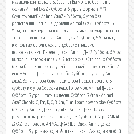
музыкальном портале Зайцев.нет Вы можете бесплатно
скачать Animal ДжаZ - Суббота, 6 утра в формате MP3.
Слушать онлайн Animal ДжаZ - Суббота, 6 утра без
регистрации. Песня и видеоклип Animal ДжаZ - Суббота, 6
Утра, а так же перевод и остальные самые популярные песни
этого исполнителя. Текст Animal ДжаZ Суббота, 6 Утра найден
в открытых источниках или добавлен нашими
пользователями. Перевод песни Animal ДжаZ Суббота, 6 Утра
выполнен автором mr.alvis. Быстрее скачайте песню Суббота,
6 утра бесплатно! Или слушайте её онлайн прямо на сайте. А
ещё у Animal Джаz есть. Lyrics for Суббота, 6 утра by Animal
ДжаZ. Вот я и снова Сижу, пишу слова Проще простого В
субботу в 6 утра Собраны вещи Готов мой. Animal ДжаZ -
Суббота, 6 утра: цитаты из песни. Суббота 6 Утра - Animal
ДжаZ Chords: G, Em, D, C, B, Cm, F#m. Learn how to play Суббота
6 Утра by Animal ДжаZ on guitar. Animal ДжаZ Последние
романтики на российской рок-сцене. Суббота, 6 Утра ANIMAL
ДЖАZ Три Полоски ANIMAL ДЖАЗ Шаг Вдох. Animal ДжаZ -
Суббота, 6 утра - аккорды 🎸 и текст песни. Аккорды в любой