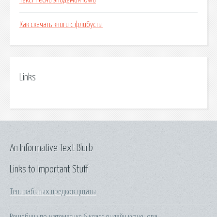
Текст песни эпидемия iowa
Как скачать книги с флибусты
Links
An Informative Text Blurb
Links to Important Stuff
Тени забытых предков цитаты
Решебник по математике 6 класс онлайн кузнецова