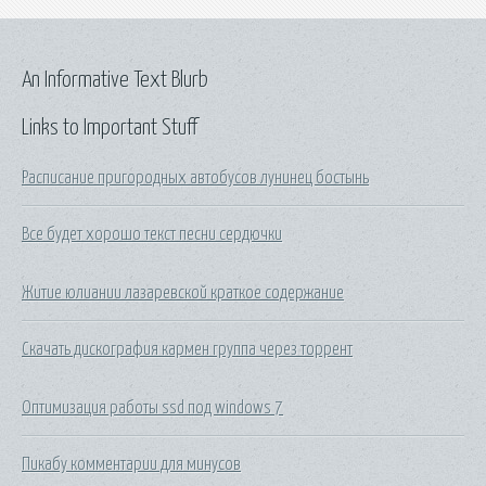
An Informative Text Blurb
Links to Important Stuff
Расписание пригородных автобусов лунинец бостынь
Все будет хорошо текст песни сердючки
Житие юлиании лазаревской краткое содержание
Скачать дискография кармен группа через торрент
Оптимизация работы ssd под windows 7
Пикабу комментарии для минусов