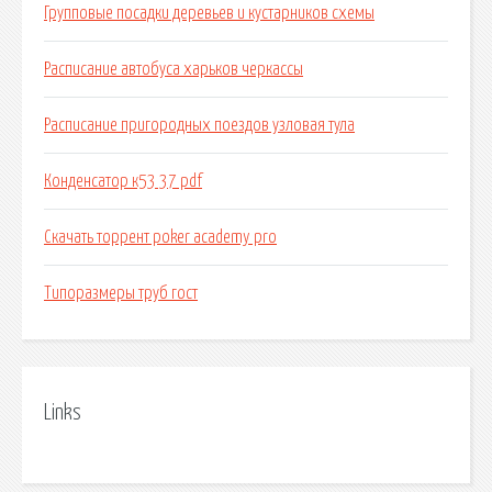
Групповые посадки деревьев и кустарников схемы
Расписание автобуса харьков черкассы
Расписание пригородных поездов узловая тула
Конденсатор к53 37 pdf
Скачать торрент poker academy pro
Типоразмеры труб гост
Links