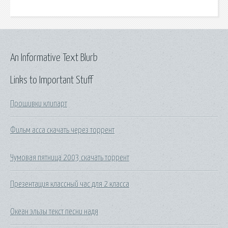
An Informative Text Blurb
Links to Important Stuff
Прошивки клипарт
Фильм асса скачать через торрент
Чумовая пятница 2003 скачать торрент
Презентация классный час для 2 класса
Океан эльзы текст песни надя