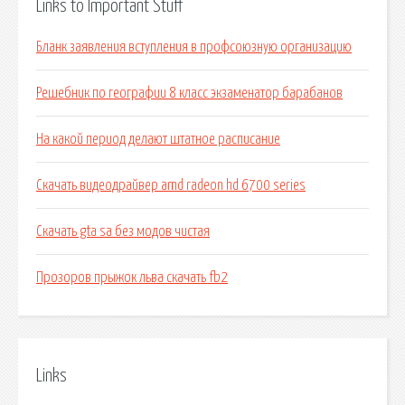
Links to Important Stuff
Бланк заявления вступления в профсоюзную организацию
Решебник по географии 8 класс экзаменатор барабанов
На какой период делают штатное расписание
Скачать видеодрайвер amd radeon hd 6700 series
Скачать gta sa без модов чистая
Прозоров прыжок льва скачать fb2
Links