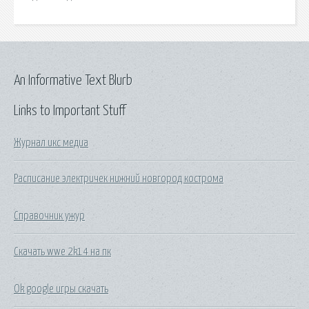
An Informative Text Blurb
Links to Important Stuff
Журнал икс медиа
Расписание электричек нижний новгород кострома
Справочник ужур
Скачать wwe 2k14 на пк
Ok google игры скачать