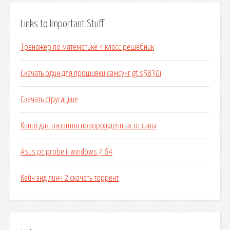
Links to Important Stuff
Тренажер по математике 4 класс решебник
Скачать один для прошивки самсунг gt s5830i
Скачать стругацкие
Книги для развития новорожденных отзывы
Asus pc probe ii windows 7 64
Кейн энд линч 2 скачать торрент