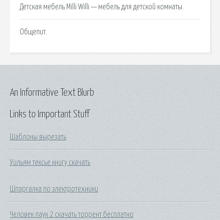
Детская мебель Milli Willi — мебель для детской комнаты.
Общепит.
An Informative Text Blurb
Links to Important Stuff
Шаблоны вырезать
Уильям тексье книгу скачать
Шпаргалка по электротехники
Человек паук 2 скачать торрент бесплатно