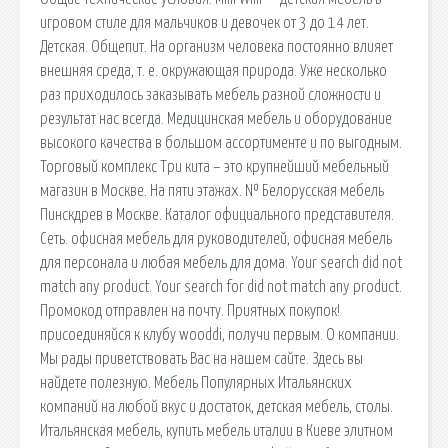
игровом стиле для мальчиков и девочек от 3 до 14 лет.
Детская. Общепит. На организм человека постоянно влияет
внешняя среда, т. е. окружающая природа. Уже несколько
раз приходилось заказывать мебель разной сложности и
результат нас всегда. Медицинская мебель и оборудование
высокого качества в большом ассортименте и по выгодным.
Торговый комплекс Три кита – это крупнейший мебельный
магазин в Москве. На пяти этажах. № Белорусская мебель
Пинскдрев в Москве. Каталог официального представителя.
Сеть. офисная мебель для руководителей, офисная мебель
для персонала и любая мебель для дома. Your search did not
match any product. Your search for did not match any product.
Промокод отправлен на почту. Приятных покупок!
присоединяйся к клубу wooddi, получи первым. О компании.
Мы рады приветствовать Вас на нашем сайте. Здесь вы
найдете полезную. Мебель Популярных Итальянских
компаний на любой вкус и достаток, детская мебель, столы.
Итальянская мебель, купить мебель италии в Киеве элитном