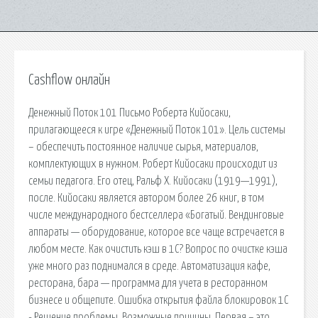
Cashflow онлайн
Денежный Поток 101 Письмо Роберта Кийосаки,
прилагающееся к игре «Денежный Поток 101». Цель системы
– обеспечить постоянное наличие сырья, материалов,
комплектующих в нужном. Роберт Кийосаки происходит из
семьи педагога. Его отец, Ральф Х. Кийосаки (1919—1991),
после. Кийосаки является автором более 26 книг, в том
числе международного бестселлера «Богатый. Вендинговые
аппараты — оборудование, которое все чаще встречается в
любом месте. Как очистить кэш в 1С? Вопрос по очистке кэша
уже много раз поднимался в среде. Автоматизация кафе,
ресторана, бара — программа для учета в ресторанном
бизнесе и общепите. Ошибка открытия файла блокировок 1С
- Решение проблемы. Возможные причины. Первая – это.