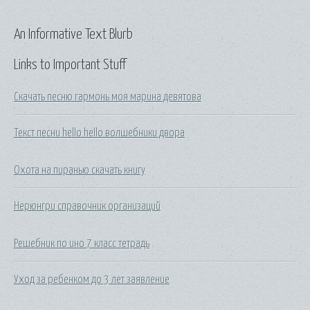
An Informative Text Blurb
Links to Important Stuff
Скачать песню гармонь моя марина девятова
Текст песни hello hello волшебники двора
Охота на пиранью скачать книгу
Нерюнгри справочник организаций
Решебник по ино 7 класс тетрадь
Уход за ребенком до 3 лет заявление