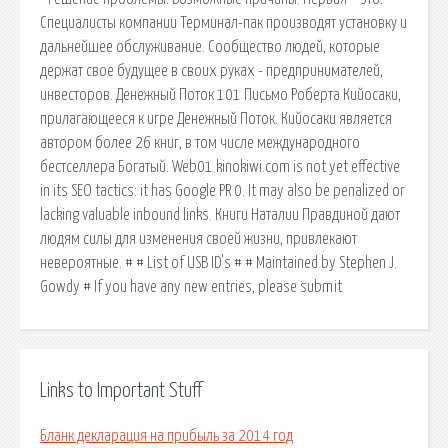
Специалисты компании Терминал-пак производят установку и
дальнейшее обслуживание. Сообщество людей, которые
держат свое будущее в своих руках - предпринимателей,
инвесторов. Денежный Поток 101 Письмо Роберта Кийосаки,
прилагающееся к игре Денежный Поток. Кийосаки является
автором более 26 книг, в том числе международного
бестселлера Богатый. Web01.kinokiwi.com is not yet effective
in its SEO tactics: it has Google PR 0. It may also be penalized or
lacking valuable inbound links. Книги Наталии Правдиной дают
людям силы для изменения своей жизни, привлекают
невероятные. # # List of USB ID's # # Maintained by Stephen J.
Gowdy # If you have any new entries, please submit
Links to Important Stuff
Бланк декларация на прибыль за 2014 год