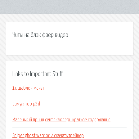
Читы на блэк фаер видео
Links to Important Stuff
1с шаблон макет
Симулятор p3d
Маленький принц сент экзюпери краткое содержание
Sniper ghost warrior 2 скачать трейнер