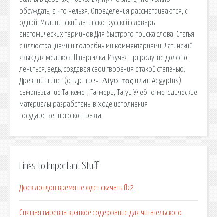
обсуждать, а что нельзя. Определения рассматриваются, с
одной. Медицинский латинско-русский словарь
анатомических терминов Для быстрого поиска слова. Статья
с иллюстрациями и подробными комментариями: Латинский
язык для медиков. Шпаргалка. Изучая природу, не должно
лениться, ведь, создавая свои творения с такой степенью.
Древний Еги́пет (от др.-греч. Αἴγυπτος и лат. Aegyptus),
самоназвание Та-кемет, Та-мери, Та-уи Учебно-методические
материалы разработаны в ходе исполнения
государственного контракта.
Links to Important Stuff
Джек лондон время не ждет скачать fb2
Спящая царевна краткое содержание для читательского