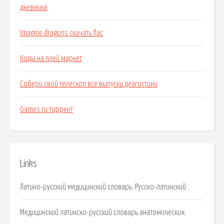
дневника
Imagine dragons скачать flac
Коды на плей маркет
Собери свой телескоп все выпуски деагостини
Games ru торрент
Links
Латино-русский медицинский словарь. Русско-латинский.
Медицинский латинско-русский словарь анатомических.