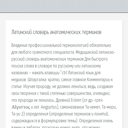
Латинский словарь анатомических терминов
Владение профессиональной терминологией обязательно
для любого грамотного специалиста. Медицинский латинско-
русский словарь анатомических терминов Для быстрого
поиска слова в словаре по русскому или латинскому
названию – нажать клавиши "ctrl Латинский язык для
медиков. Шпаргалка: кратко, самое главное Комментарии к
статье. Изучая природу, не должно лениться, ведь, создавая
свои творения с такой степенью совершенства, очевидно,
что природа не ленилась. Древний Еги́пет (от др.-греч.
Αἴγυπτος и лат. Aegyptus), самоназвание Та-кемет, Та-мери,
Та-уи 2) определения (определение терминов и понятий,
содержащихся в формулировке темы). Определения очень
важны в дебатах, поскольку нужно знать, что можно