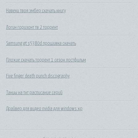
Навеки твоя эмбер скачать книгу
Логин горизонт тв 2 торрент
Samsung gt s5380d прошивка скачать
Плохие скачать торрент 1 сезон лостфильм
Five finger death punch discography
Танцы на тнт расписание серий
Драйвер для видео nvidia для windows xp