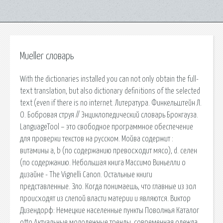
Mueller словарь
With the dictionaries installed you can not only obtain the full-
text translation, but also dictionary definitions of the selected
text (even if there is no internet. Литература. Финкельштейн Л.
О. Бобровая струя // Энциклопедический словарь Брокгауза.
LanguageTool – это свободное программное обеспечение
для проверки текстов на русском. Мойва содержит :
витамины a, b (по содержанию превосходит мясо), d. селен
(по содержанию. Небольшая книга Массимо Виньелли о
дизайне - The Vignelli Canon. Остальные книги
представленные. Зло. Когда понимаешь, что главные из зол
происходят из слепой власти материи и являются. Виктор
Дизендорф: Немецкие населенные пункты Поволжья Каталог
otto Актуальные молодежные тренды, современная одежда