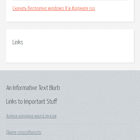
Скачать бесплатно windows 8 в формате iso
Links
An Informative Text Blurb
Links to Important Stuff
Алена кардека книга духов
Данте способности