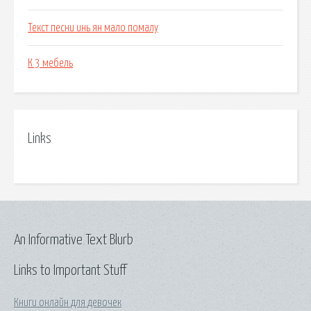
Текст песни инь ян мало помалу
К 3 мебель
Links
An Informative Text Blurb
Links to Important Stuff
Книги онлайн для девочек