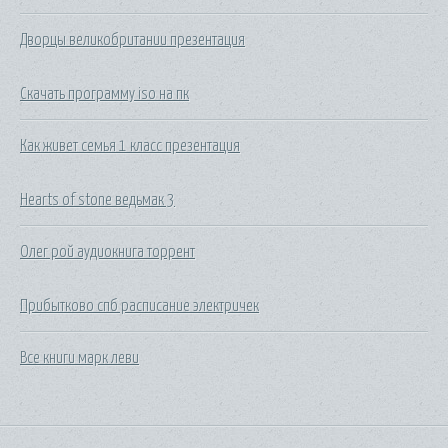
Дворцы великобритании презентация
Скачать программу iso на пк
Как живет семья 1 класс презентация
Hearts of stone ведьмак 3
Олег рой аудиокнига торрент
Прибытково спб расписание электричек
Все книги марк леви