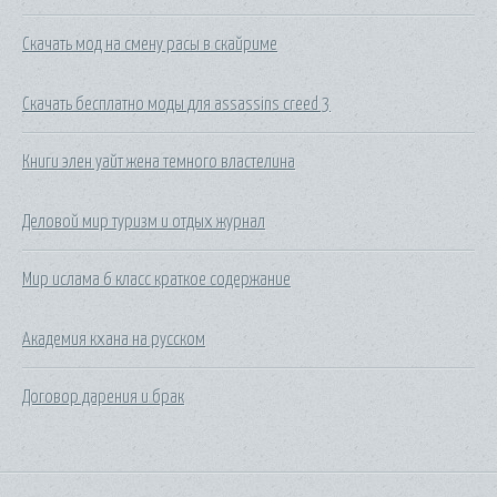
Скачать мод на смену расы в скайриме
Скачать бесплатно моды для assassins creed 3
Книги элен уайт жена темного властелина
Деловой мир туризм и отдых журнал
Мир ислама 6 класс краткое содержание
Академия кхана на русском
Договор дарения и брак