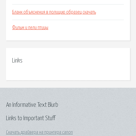
Бланк объяснения в полицию образец скачать
Фильм и пели птицы
Links
An Informative Text Blurb
Links to Important Stuff
Скачать драйвера на принтера canon