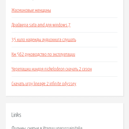
Жасминовые женщины
Драйвера sata amd для windows 7
35 кило надежды аудиокнига слушать
Кж 562 руководство по эксплуатации
Черепашки ниндзя nickelodeon скачать 2 сезон
Скачать игру lineage 2 infinite odyssey
Links
Фильмы, снятые в Италии unarussainitalia.