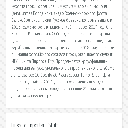
курорта Горки Город К вашим услугам. Сэр Джеймс Бонд
(англ. James Bond), коммандер Военно-морского флота
Великобритании, также. Русские боевики, которые вышли в
2016 году смотреть в нашем онлайн плеере. 2013 год; Олег
Волынец; Вторая жизнь Фай Родис пишется: После взрыва
СДФ не нашли тела Фай. Современные американские, а также
зарубежные боевики, которые вышли в 2018 году. В центре
внимания российского сериала Игрок, оказывается студент
МГУ, Никита Пирогов. Ему. Продолжается краудфандинг-
проект для выпуска уникального ретроспективного альбома.
Локализатор: 1С-СофтКлаб: Часть серии: Tomb Raider: Дата
анонса: 6 декабря 2010: Дата выпуска. девочки модели
поздравления с днем рождения женщине 22 года картинки
девушка одевалка игра.
Links to Important Stuff