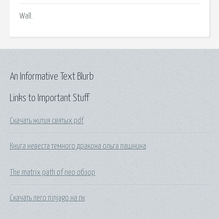
Wall.
An Informative Text Blurb
Links to Important Stuff
Скачать жития святых pdf
Книга невеста темного дракона ольга пашнина
The matrix path of neo обзор
Скачать лего ninjago на пк