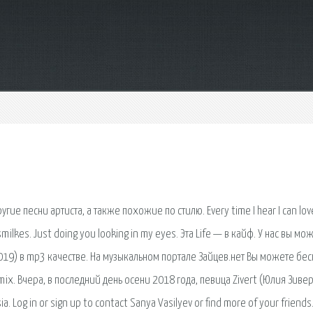
ругие песни артиста, а также похожие по стилю. Every time I hear I can lov
 smilkes. Just doing you looking in my eyes. Эта Life — в кайф. У нас вы мо
019) в mp3 качестве. На музыкальном портале Зайцев.нет Вы можете бес
mix. Вчера, в последний день осени 2018 года, певица Zivert (Юлия Зивер
. Log in or sign up to contact Sanya Vasilyev or find more of your friends