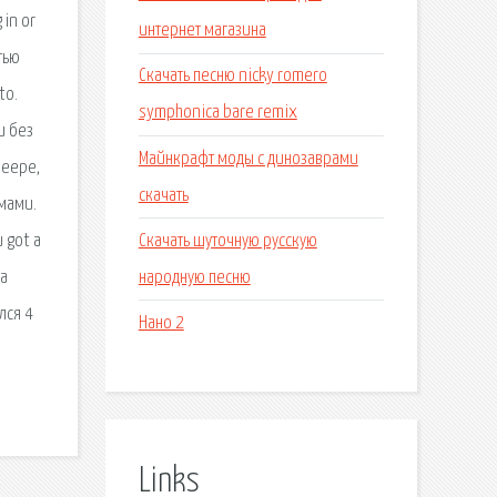
 in or
интернет магазина
тью
Скачать песню nicky romero
to.
symphonica bare remix
и без
Майнкрафт моды с динозаврами
леере,
скачать
омами.
Скачать шуточную русскую
 got a
народную песню
на
лся 4
Нано 2
Links