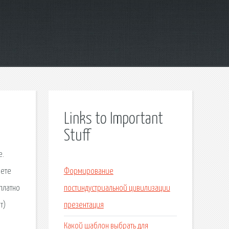
Links to Important
Stuff
e.
жете
Формирование
платно
постиндустриальной цивилизации
т)
презентация
.
Какой шаблон выбрать для