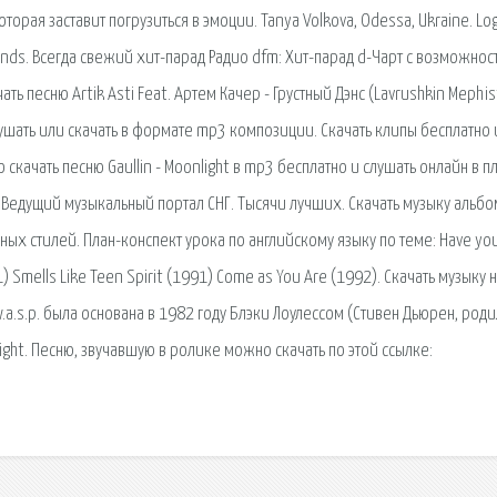
орая заставит погрузиться в эмоции. Tanya Volkova, Odessa, Ukraine. Log
friends. Всегда свежий хит-парад Радио dfm: Хит-парад d-Чарт с возможнос
ать песню Artik Asti Feat. Артем Качер - Грустный Дэнс (Lavrushkin Mephis
шать или скачать в формате mp3 композиции. Скачать клипы бесплатно 
скачать песню Gaullin - Moonlight в mp3 бесплатно и слушать онлайн в п
. Ведущий музыкальный портал СНГ. Тысячи лучших. Скачать музыку альб
ных стилей. План-конспект урока по английскому языку по теме: Have you
) Smells Like Teen Spirit (1991) Come as You Are (1992). Скачать музыку 
.a.s.p. была основана в 1982 году Блэки Лоулессом (Стивен Дьюрен, роди
 Night. Песню, звучавшую в ролике можно скачать по этой ссылке: