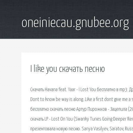
oneiniecau.gnubee.org
I like you скачать песню
Скачать Havana feat. Yaar - I Lost You бесплатно в mp3. Д
Dont to know be way is along. Like a first dont give me a
бесплатно скачать песню Артур Пирожков - Зацепила (2
скачать LP - Lost On You (Swanky Tunes Going Deeper Re
презентовала новую песню. Sanya Vasilyev, Saratov, Russia