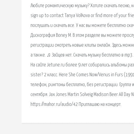
Любите романтическую музыку? Хотите скачать песню, кот
sign up to contact Tanya Volkova or find more of your 
послушать и скачать все. У нас вы можете бесплатно скач
Дискография Boney M. В этом разделе вы можете прослу
регистрации смотреть новые клипы онлайн. Здесь можно 
а также. ♫ Зайцев нет. Скачать музыку бесплатно в mp3
На сайте Jetune.ru более 9 лет собирались альбомы раз
sister? 2 класс. Here She Comes Now/Venus in Furs (1991
телефон, рингтоны бесплатно, без регистрации. Группа w
сентября. Jax Jones Martin Solveig Madison Beer All Day
https://mahor.ru/audio/42 Приглашаю на концерт.