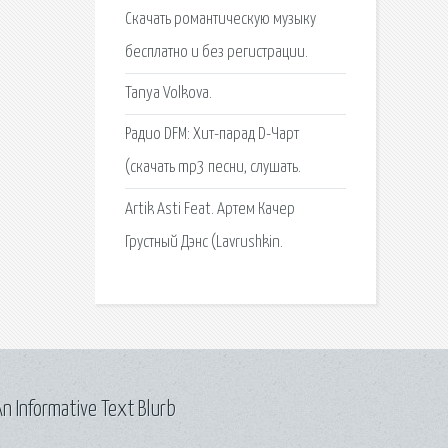
Скачать романтическую музыку
бесплатно и без регистрации.
Tanya Volkova.
Радио DFM: Хит-парад D-Чарт
(скачать mp3 песни, слушать.
Artik Asti Feat. Артем Качер
Грустный Дэнс (Lavrushkin.
n Informative Text Blurb