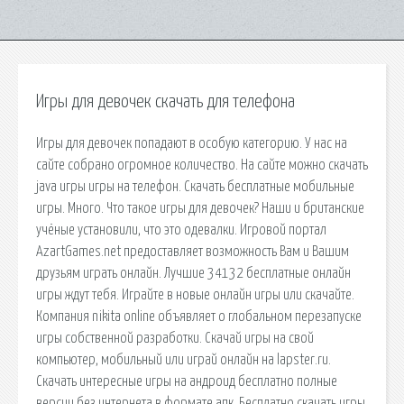
Игры для девочек скачать для телефона
Игры для девочек попадают в особую категорию. У нас на
сайте собрано огромное количество. На сайте можно скачать
java игры игры на телефон. Скачать бесплатные мобильные
игры. Много. Что такое игры для девочек? Наши и британские
учёные установили, что это одевалки. Игровой портал
AzartGames.net предоставляет возможность Вам и Вашим
друзьям играть онлайн. Лучшие 34132 бесплатные онлайн
игры ждут тебя. Играйте в новые онлайн игры или скачайте.
Компания nikita online объявляет о глобальном перезапуске
игры собственной разработки. Cкачай игры на свой
компьютер, мобильный или играй онлайн на lapster.ru.
Скачать интересные игры на андроид бесплатно полные
версии без интернета в формате апк. Бесплатно скачать игры