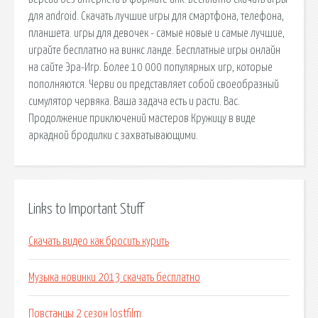
для android. Скачать лучшие игры для смартфона, телефона,
планшета. игры для девочек - самые новые и самые лучшие,
играйте бесплатно на винкс ланде. Бесплатные игры онлайн
на сайте Эра-Игр. Более 10 000 популярных игр, которые
пополняются. Черви ои представляет собой своеобразный
симулятор червяка. Ваша задача есть и расти. Вас.
Продолжение приключений мастеров Кружицу в виде
аркадной бродилки с захватывающими.
Links to Important Stuff
Скачать видео как бросить курить
Музыка новинки 2013 скачать бесплатно
Повстанцы 2 сезон lostfilm