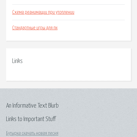
Схема реанимации при утоплении
Стандартные игры для пк
Links
An Informative Text Blurb
Links to Important Stuff
Бутырка скачать новая песня