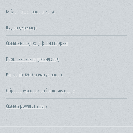
Бублик такие новости минус
Шадов дефендер
Скачать на андроид фильм торрент
Прошивка нокиа для андроид
Parrot mki9200 схема установки
Образец курсовых работ по медицине
Скачать powercinema 5