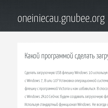
oneiniecau.gnubee.org
Какой программой сделать заг
Сделать загрузочную USB флешку Windows 10 используя 
с Windows 7, 8 или 10? Установка операционной систем
флешку с программой Victoria и как избавиться. 8 спо
с Windows 2k10 Сейчас будем создавать загрузочную фл
Используя стандартный функционал Windows. Не всегда 