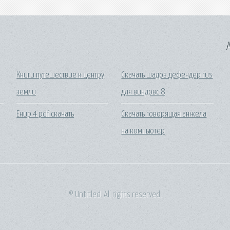
A
Книги путешествие к центру
Скачать шадов дефендер rus
земли
для виндовс 8
Енир 4 pdf скачать
Скачать говорящая анжела
на компьютер
© Untitled. All rights reserved.