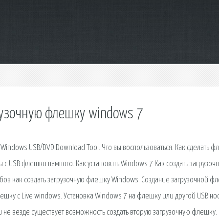
рузочную флешку windows 7
Windows USB/DVD Download Tool. Что вы воспользоваться. Как сделать ф
ы с USB флешки намного. Как установить Windows 7 Как создать загрузоч
собов как создать загрузочную флешку Windows. Создание загрузочной ф
ешку с Live windows. Установка Windows 7 на флешку или другой USB нос
и не везде существует возможность создать вторую загрузочную флешку.