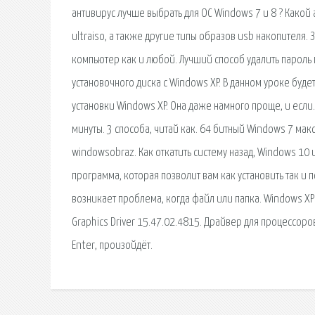
антивирус лучше выбрать для ОС Windows 7 и 8 ? Какой 
ultraiso, а также другие типы образов usb накопителя.
компьютер как и любой. Лучший способ удалить пароль 
установочного диска с Windows XP. В данном уроке буде
установки Windows XP. Она даже намного проще, и если
минуты. 3 способа, читай как. 64 битный Windows 7 мак
windowsobraz. Как откатить систему назад, Windows 10
программа, которая позволит вам как установить так и п
возникает проблема, когда файл или папка. Windows XP 
Graphics Driver 15.47.02.4815. Драйвер для процессор
Enter, произойдёт.