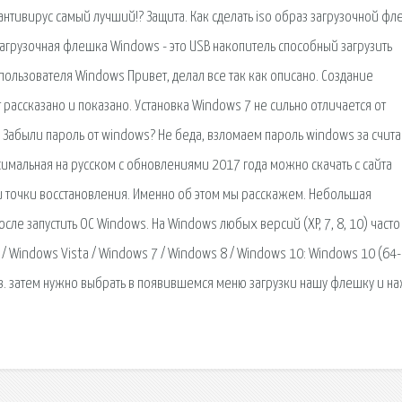
антивирус самый лучший!? Защита. Как сделать iso образ загрузочной фл
 Загрузочная флешка Windows - это USB накопитель способный загрузить
пользователя Windows Привет, делал все так как описано. Создание
т рассказано и показано. Установка Windows 7 не сильно отличается от
. Забыли пароль от windows? Не беда, взломаем пароль windows за счит
симальная на русском с обновлениями 2017 года можно скачать с сайта
 и точки восстановления. Именно об этом мы расскажем. Небольшая
осле запустить ОС Windows. На Windows любых версий (XP, 7, 8, 10) часто
/ Windows Vista / Windows 7 / Windows 8 / Windows 10: Windows 10 (64-b
ов. затем нужно выбрать в появившемся меню загрузки нашу флешку и на