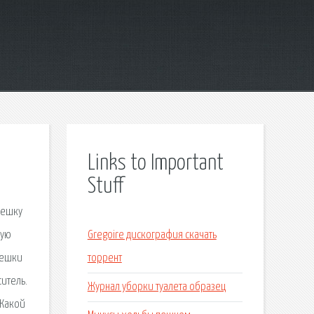
Links to Important
Stuff
лешку
ную
Gregoire дискография скачать
лешки
торрент
итель.
Журнал уборки туалета образец
 Какой