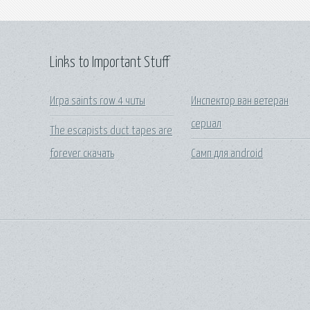
Links to Important Stuff
Игра saints row 4 читы
Инспектор ван ветеран
сериал
The escapists duct tapes are
forever скачать
Самп для android