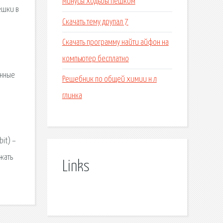
Минусы ходьбы пешком
ешки в
Скачать тему друпал 7
Скачать программу найти айфон на
компьютер бесплатно
анные
Решебник по общей химии н л
глинка
it) –
жать
Links