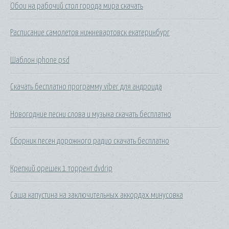
Обои на рабочий стол города мира скачать
Расписание самолетов нижневартовск екатеринбург
Шаблон iphone psd
Скачать бесплатно программу viber для андроида
Новогодние песни слова и музыка скачать бесплатно
Сборник песен дорожного радио скачать бесплатно
Крепкий орешек 1 торрент dvdrip
Саша капустина на заключительных аккордах минусовка