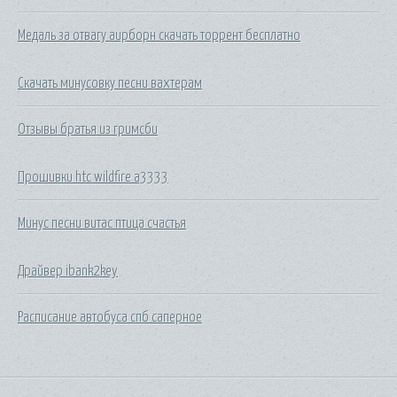
Медаль за отвагу аирборн скачать торрент бесплатно
Скачать минусовку песни вахтерам
Отзывы братья из гримсби
Прошивки htc wildfire a3333
Минус песни витас птица счастья
Драйвер ibank2key
Расписание автобуса спб саперное