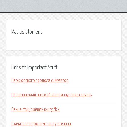
Mac os utorrent
Links to Important Stuff
Парк юрского периода симулятор
Песня николай николай коля минусовка скачать
Пение птиц скачать книгу fb2
Скачать электронную книгу есенина