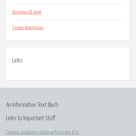
Легенда об энее
Схема факторинг
Links
An Informative Text Blurb
Links to Important Stuff
Скачать драйвера nvidia geforce gtx 650