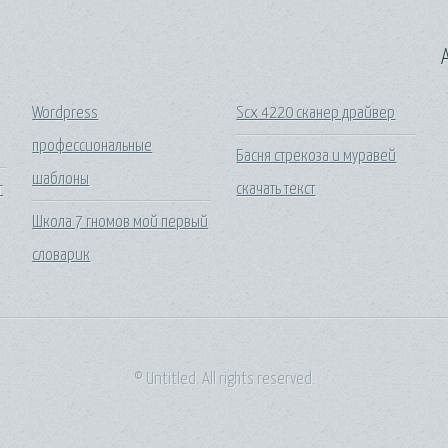
A
Wordpress
Scx 4220 сканер драйвер
профессиональные
Басня стрекоза и муравей
шаблоны
г
скачать текст
Школа 7 гномов мой первый
словарик
© Untitled. All rights reserved.