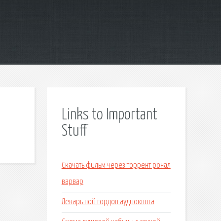
Links to Important
Stuff
Скачать фильм через торрент ронал
варвар
Лекарь ной гордон аудиокнига