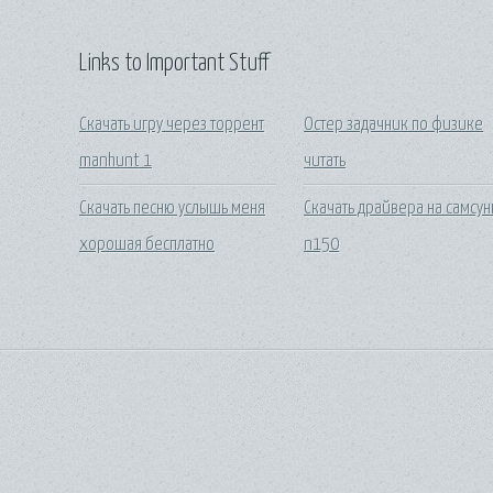
Links to Important Stuff
Скачать игру через торрент
Остер задачник по физике
manhunt 1
читать
Скачать песню услышь меня
Скачать драйвера на самсун
хорошая бесплатно
n150