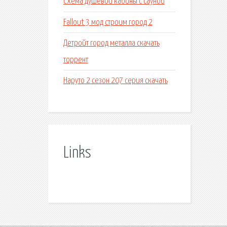
Схема душевой кабины с сауной
Fallout 3 мод строим город 2
Детройт город металла скачать
торрент
Наруто 2 сезон 207 серия скачать
Links