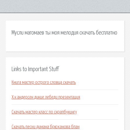
Мусли магомаев ты моя мелодия скачать бесплатно
Links to Important Stuff
Книга мастер острого словца скачать
Х к андерсен дикие лебеди презентация
Скачать мастер класс по скрапбукингу
Скачать песни димана брюханова бпан