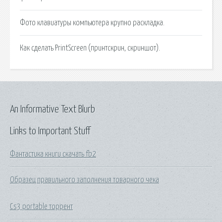
Фото клавиатуры компьютера крупно раскладка.
Как сделать PrintScreen (принтскрин, скриншот).
An Informative Text Blurb
Links to Important Stuff
Фантастика книги скачать fb2
Образец правильного заполнения товарного чека
Cs3 portable торрент