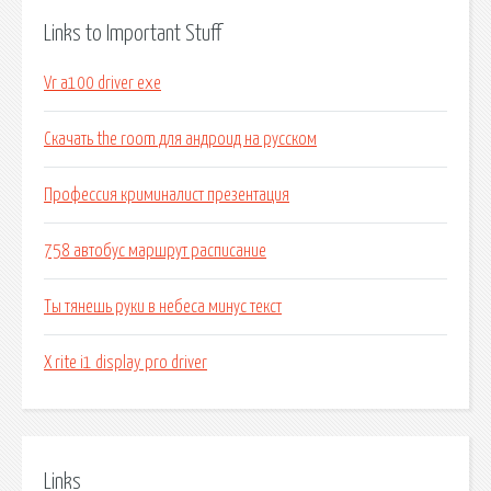
Links to Important Stuff
Vr a100 driver exe
Скачать the room для андроид на русском
Профессия криминалист презентация
758 автобус маршрут расписание
Ты тянешь руки в небеса минус текст
X rite i1 display pro driver
Links