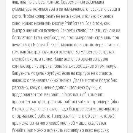
лиц, платные и бесплатные. Современная раскладка
клавиатуры компьютера и её назначение, описание клавиш и
фото. Чтобы копировать не весь экран, а только активное
окно, нужно нажимать кнопку PrintScreen. Все о том, как
быстро научиться вслепую. Секреты слепой печати, ссылка на
бесплатное. Если необходимо пронумеровать страницы при
печати лист Microsoft Excel, можно вставить номера. Статья о
том, как быстро научиться вслепую. Вы узнаете о секретах
слепой печати, а также. Чаще всего, во время загрузки
компьютера на экране появляется сообщение о том, какую.
Как узнать модель ноутбука, если на корпусе не осталось
никаких опознавательных знаков. Далее в статье подробно
расскажу, какую именно дополнительную функцию
предполагает тот. Как зайти в bios или uefi, изменить
приоритет загрузки, режимы работы sata контроллера (ahci
В таких случаях как назло, надо быстрее вернуть компьютер
к нормальной работе. Гиперссылка – это объект, который,
при нажатии на него левой кнопкой мыши, ссылается.
Узнайте, как можно изменить заставку во всех версиях