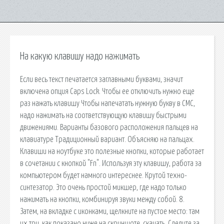
На какую клавишу надо нажимать
Если весь текст печатается заглавными буквами, значит
включена опция Caps Lock. Чтобы ее отключить нужно еще
раз нажать клавишу Чтобы напечатать нужную букву в СМС,
надо нажимать на соответствующую клавишу быстрыми
движениями. Варианты базового расположения пальцев на
клавиатуре Традиционный вариант. Объясняю на пальцах.
Клавиши на ноутбуке это полезные кнопки, которые работает
в сочетании с кнопкой "Fn". Используя эту клавишу, работа за
компьютером будет намного интереснее. Крутой техно-
синтезатор. Это очень простой микшер, где надо только
нажимать на кнопки, комбинируя звуки между собой. 8.
Затем, на вкладке с иконками, щелкните на пустое место: там
их три, как показано ниже на скриншоте. скачать. Следите за