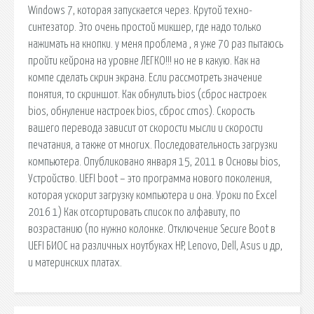
Windows 7, которая запускается через. Крутой техно-
синтезатор. Это очень простой микшер, где надо только
нажимать на кнопки. у меня проблема , я уже 70 раз пытаюсь
пройти кейрона на уровне ЛЕГКО!!! но не в какую. Как на
компе сделать скрин экрана. Если рассмотреть значение
понятия, то скриншот. Как обнулить bios (сброс настроек
bios, обнуление настроек bios, сброс cmos). Скорость
вашего перевода зависит от скорости мысли и скорости
печатания, а также от многих. Последовательность загрузки
компьютера. Опубликовано января 15, 2011 в Основы bios,
Устройство. UEFI boot – это программа нового поколения,
которая ускорит загрузку компьютера и она. Уроки по Excel
2016 1) Как отсортировать список по алфавиту, по
возрастанию (по нужно колонке. Отключение Secure Boot в
UEFI БИОС на различных ноутбуках HP, Lenovo, Dell, Asus и др,
и материнских платах.