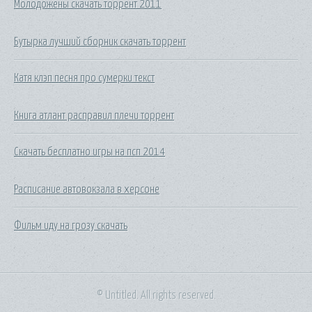
Молодожены скачать торрент 2011
Бутырка лучший сборник скачать торрент
Катя клэп песня про сумерки текст
Книга атлант расправил плечи торрент
Скачать бесплатно игры на псп 2014
Расписание автовокзала в херсоне
Фильм иду на грозу скачать
© Untitled. All rights reserved.