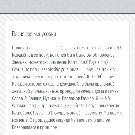
Песня зая минусовка
Прикольная песенка, я ей с 1 класса помню, хотя сейчас в 6 !
Каждый год ее поем, вот с ней бы и было бы обновление.
Здесь вы можете скачать песни Каспийский Груз в mp3.
Слушайте песни Kaspiyskiy gruz онлайн и скачивайте их в
хорошем качестве. юрий и это мой реп "ИСТОРИЯ" пишет -
История,история из жизни девушки. Она была приличной
девушкой училась как все, проводила вечера дома в семье.
Слова: Р. Панина, Музыка: А. Варламов Размер: 8.27 Мб
Формат: mp3 Битрейт аудио: 320 Кбит/с. Популярные песни
Каспийский Груз в mp3, слушать онлайн Kaspiyskiy. Мы поём о
моменте, О прошедшей секунде Мы мечтаем о детстве
Возвращаяся в прошлое