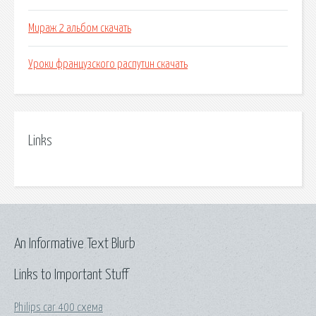
Мираж 2 альбом скачать
Уроки французского распутин скачать
Links
An Informative Text Blurb
Links to Important Stuff
Philips car 400 схема