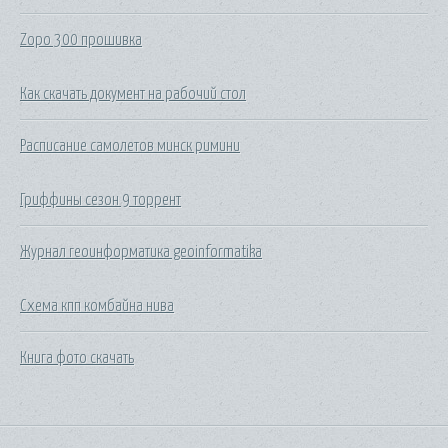
Zopo 300 прошивка
Как скачать документ на рабочий стол
Расписание самолетов минск римини
Гриффины сезон 9 торрент
Журнал геоинформатика geoinformatika
Схема кпп комбайна нива
Книга фото скачать