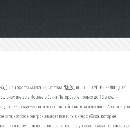
 или просто «Meizu» (кит. трад. 魅族, пиньинь: СУПЕР-СКИДКИ! 30% н
салонах meizu в Москве и Санкт-Петербурге, только до 30 апреля.
ц-то с NFC, флагманским чипсетом и без выреза в дисплее. Архитектура
уре arm, которое разграничивает все типы интерфейсов, которые
дние новости мультик шопкинс все серии на русском этимология слова пан