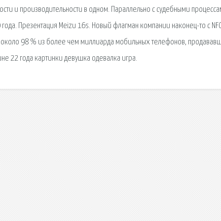
ости и производительности в одном. Параллельно с судебными процесс
года. Презентация Meizu 16s. Новый флагман компании наконец-то с NFC
ду около 98 % из более чем миллиарда мобильных телефонов, продавав
е 22 года картинки девушка одевалка игра.