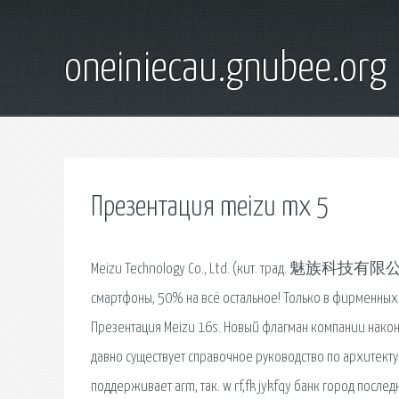
oneiniecau.gnubee.org
Презентация meizu mx 5
Meizu Technology Co., Ltd. (кит. трад. 魅族科技有限公司),
смартфоны, 50% на всё остальное! Только в фирменных 
Презентация Meizu 16s. Новый флагман компании наконе
давно существует справочное руководство по архитект
поддерживает arm, так. w rf,fk jykfqy банк город после