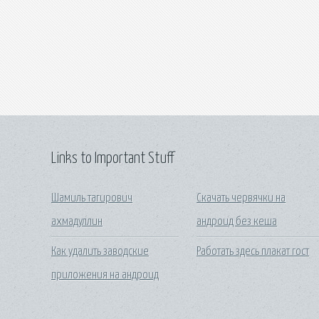
Links to Important Stuff
Шамиль тагирович
Скачать червячки на
ахмадуллин
андроид без кеша
Как удалить заводские
Работать здесь плакат гост
приложения на андроид