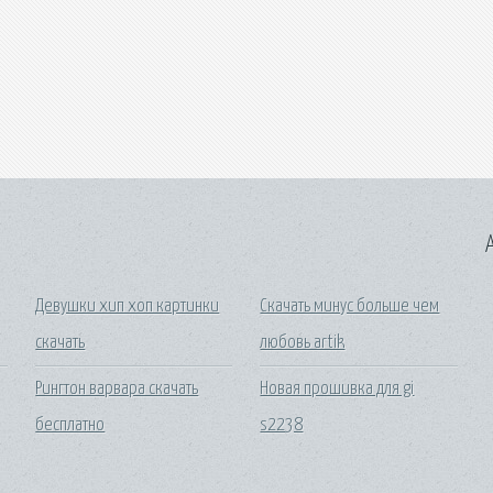
A
Девушки хип хоп картинки
Скачать минус больше чем
скачать
любовь artik
Рингтон варвара скачать
Новая прошивка для gi
бесплатно
s2238