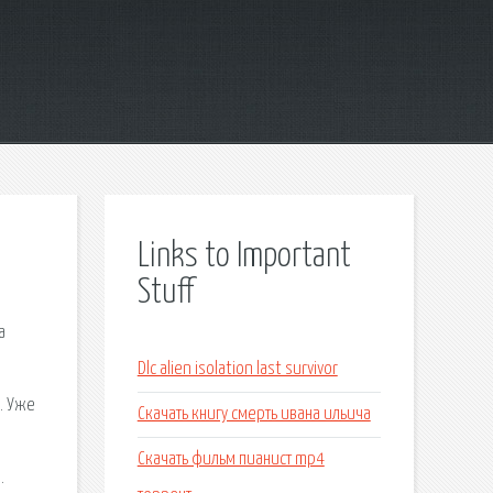
Links to Important
Stuff
а
Dlc alien isolation last survivor
. Уже
Скачать книгу смерть ивана ильича
Скачать фильм пианист mp4
.