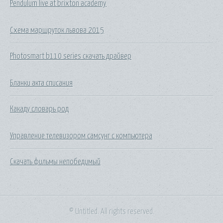
Pendulum live at brixton academy
Схема маршруток львова 2015
Photosmart b110 series скачать драйвер
Бланки акта списания
Какаду словарь род
Управление телевизором самсунг с компьютера
Скачать фильмы непобедимый
© Untitled. All rights reserved.