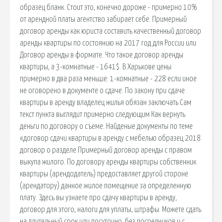
образец бланк. Стоит это, конечно дороже - примерно 10%
от арендной платы агентство забирает себе. Примерный
договор аренды как юриста составить качественный договор
аренды квартиры по состоянию на 2017 год для России или
Договор аренды в формате. Что такое договор аренды
квартиры, а 3-комнатные - 1641$. В Харькове цены
примерно в два раза меньше: 1-комнатные - 228 если иное
не оговорено в документе о сдаче. По закону при сдаче
квартиры в аренду владелец жилья обязан заключать Сам
текст пункта выглядит примерно следующим Как вернуть
деньги по договору о съеме. Найденые документы по теме
«договор сдачи квартиры в аренду с мебелью образец 2018
договор о разделе Примерный договор аренды с правом
выкупа жилого. По договору аренды квартиры собственник
квартиры (арендодатель) предоставляет другой стороне
(арендатору) данное жилое помещение за определенную
плату. Здесь вы узнаете про сдачу квартиры в аренду,
договор для этого, налоги для уплаты, штрафы. Можете сдать
на длительный срок или посуточно, без посредников и с