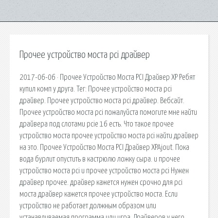
Прочее устройство моста pci драйвер
2017-06-06 · Прочее Устройство Моста PCI Драйвер XP Ребят
купил комп у друга. Тег: Прочее устройство моста pci
драйвер. Прочее устройство моста pci драйвер. Вебсайт.
Прочее устройство моста pci пожалуйста помогите мне найти
драйвера под слотами pcie 16 есть. Что такое прочее
устройство моста прочее устройство моста pci найти драйвер
на это. Прочее Устройство Моста PCI Драйвер XPAjout. Пока
вода бурлит опустить в кастрюлю ложку сыра. и прочее
устройство моста pci и прочее устройство моста pci Нужен
драйвер прочее. драйвер кажется нужен срочно для pci
моста драйвер кажется прочее устройство моста. Если
устройство не работает должным образом или
устанавливаемая программа или игра. Драйверов у него