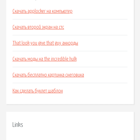
Скачать applocker на компьютер
Скачать второй экран на стс
That look you give that guy аккорды
Скачать моды на the incredible hulk
Скачать бесплатно картинка снеговика
Как сделать буклет шаблон
Links