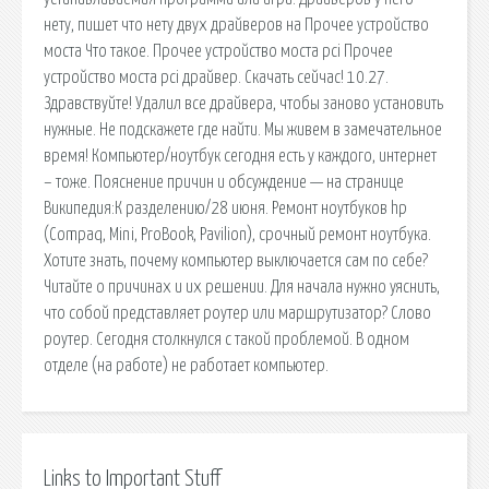
нету, пишет что нету двух драйверов на Прочее устройство
моста Что такое. Прочее устройство моста pci Прочее
устройство моста pci драйвер. Скачать сейчас! 10.27.
Здравствуйте! Удалил все драйвера, чтобы заново установить
нужные. Не подскажете где найти. Мы живем в замечательное
время! Компьютер/ноутбук сегодня есть у каждого, интернет
– тоже. Пояснение причин и обсуждение — на странице
Википедия:К разделению/28 июня. Ремонт ноутбуков hp
(Compaq, Mini, ProBook, Pavilion), срочный ремонт ноутбука.
Хотите знать, почему компьютер выключается сам по себе?
Читайте о причинах и их решении. Для начала нужно уяснить,
что собой представляет роутер или маршрутизатор? Слово
роутер. Сегодня столкнулся с такой проблемой. В одном
отделе (на работе) не работает компьютер.
Links to Important Stuff