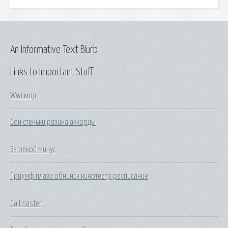
An Informative Text Blurb
Links to Important Stuff
Wwi мод
Сон стеньки разина аккорды
За рекой минус
Триумф плаза обнинск кинотеатр расписание
Callmaster