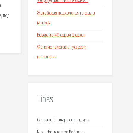
Уэйуорд пайнс книга скачать
я
Житейская психология плюсы и
, под
минусы
Виолетта 40 серия 1 сезон
Феноменология э гуссерля
шпаргалка
Links
Словари Словарь синонимов.
Милн, Кристофер Робин —