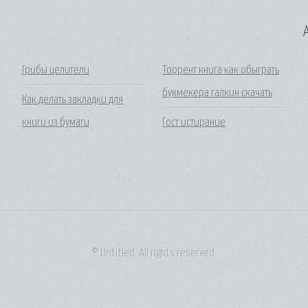
A
Грибы целители
Торрент книга как обыграть
букмекера галкин скачать
Как делать закладки для
книги из бумаги
Гост истирание
© Untitled. All rights reserved.