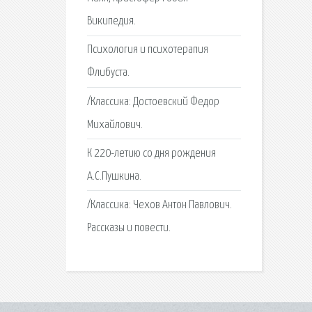
Википедия.
Психология и психотерапия
Флибуста.
/Классика: Достоевский Федор
Михайлович.
К 220-летию со дня рождения
А.С.Пушкина.
/Классика: Чехов Антон Павлович.
Рассказы и повести.