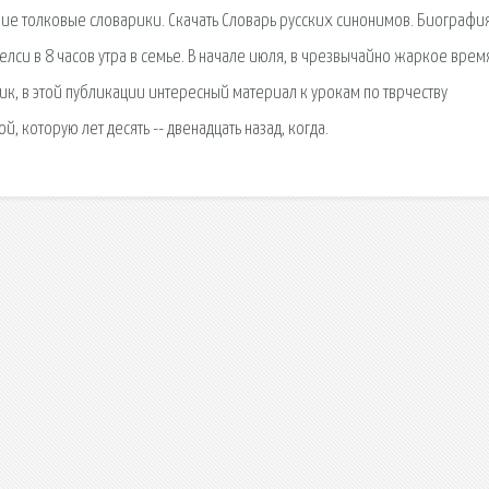
ткие толковые словарики. Скачать Словарь русских синонимов. Биографи
елси в 8 часов утра в семье. В начале июля, в чрезвычайно жаркое время
к, в этой публикации интересный материал к урокам по тврчеству
, которую лет десять -- двенадцать назад, когда.