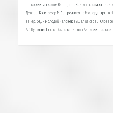
поскорее, мы хотим Вас видеть. Краткие словари - кра
Детство. Кристофер Робин родился на Мэллорд-стрит в Ч
вечер, один молодой человек вышел из своей. Словесни
А.С.Пушкина. Письмо было от Татьяны Алексеевны Лосевой