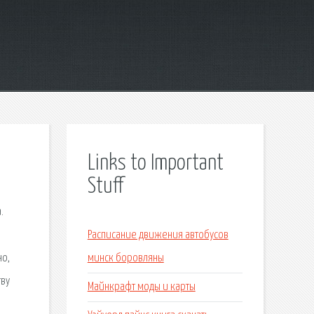
Links to Important
Stuff
.
ы
Расписание движения автобусов
но,
минск боровляны
тву
Майнкрафт моды и карты