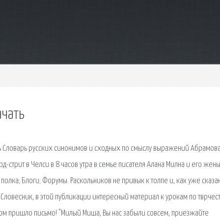
ачать
ть Словарь русских синонимов и сходных по смыслу выражений Абрамова
-стрит в Челси в 8 часов утра в семье писателя Алана Милна и его жен
олка; Блоги; Форумы. Раскольников не привык к толпе и, как уже сказа
Словесник, в этой публикации интересный материал к урокам по тврчес
ром пришло письмо! "Милый Миша, Вы нас забыли совсем, приезжайте