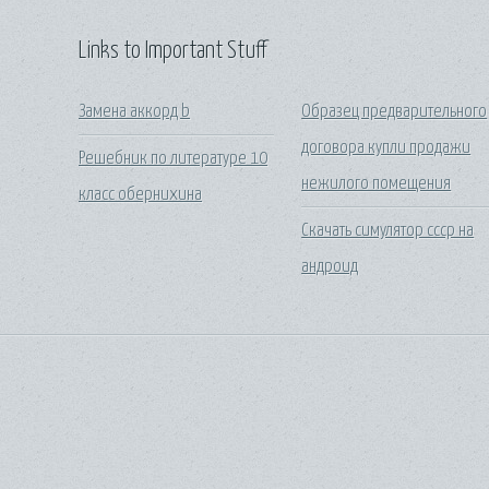
Links to Important Stuff
Замена аккорд b
Образец предварительного
договора купли продажи
Решебник по литературе 10
нежилого помещения
класс обернихина
Скачать симулятор ссср на
андроид