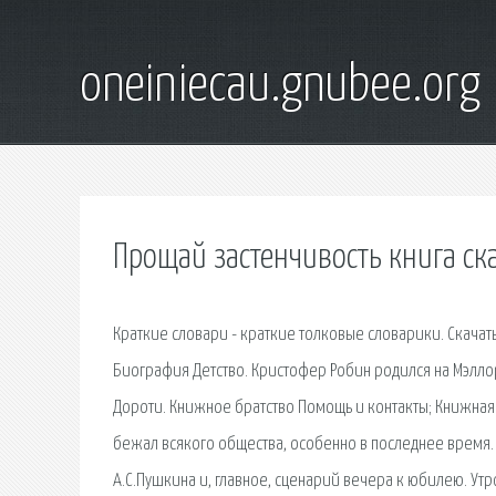
oneiniecau.gnubee.org
Прощай застенчивость книга ск
Краткие словари - краткие толковые словарики. Скача
Биография Детство. Кристофер Робин родился на Мэллорд
Дороти. Книжное братство Помощь и контакты; Книжная п
бежал всякого общества, особенно в последнее время. 
А.С.Пушкина и, главное, сценарий вечера к юбилею. Ут