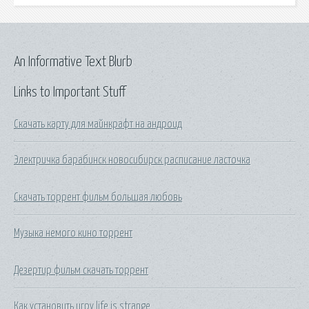
An Informative Text Blurb
Links to Important Stuff
Скачать карту для майнкрафт на андроид
Электричка барабинск новосибирск расписание ласточка
Скачать торрент фильм большая любовь
Музыка немого кино торрент
Дезертир фильм скачать торрент
Как установить игру life is strange