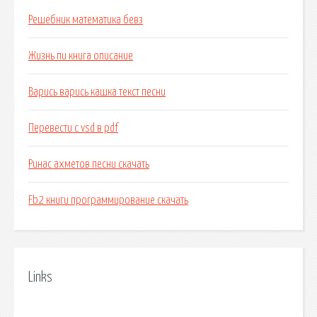
Решебник математика бевз
Жизнь пи книга описание
Варись варись кашка текст песни
Перевести с vsd в pdf
Ринас ахметов песни скачать
Fb2 книги программирование скачать
Links