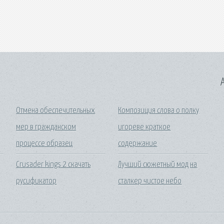
A
Отмена обеспечительных
Композиция слова о полку
мер в гражданском
игореве краткое
процессе образец
содержание
Crusader kings 2 скачать
Лучший сюжетный мод на
русификатор
сталкер чистое небо