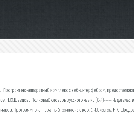
и
ии. Программно-аппаратный комплекс с веб-интерфейсом, предоставля
, Н.Ю.Шведова. Толковый словарь русского языка (С-Я)----- Издательст
рмации. Программно-аппаратный комплекс с веб. С.И.Ожегов, Н.Ю.Шведов