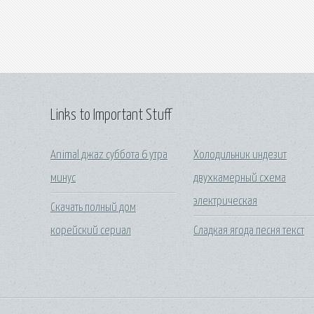
Links to Important Stuff
Animal джаz суббота 6 утра
Холодильник индезит
минус
двухкамерный схема
электрическая
Скачать полный дом
корейский сериал
Сладкая ягода песня текст