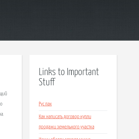
Links to Important
Stuff
ющий
во
Рус пак
а.
Как написать договор купли
продажи земельного участка