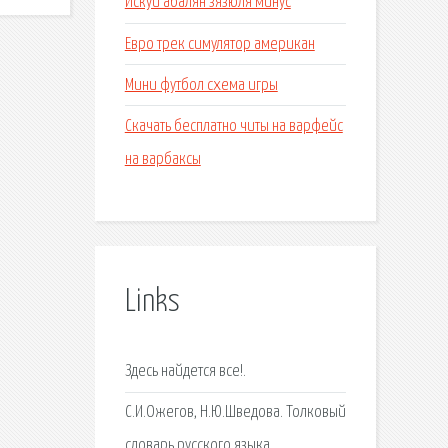
Искуи абалян зязюля минус
Евро трек симулятор американ
Мини футбол схема игры
Скачать бесплатно читы на варфейс
на варбаксы
Links
Здесь найдется все!.
С.И.Ожегов, Н.Ю.Шведова. Толковый
словарь русского языка.