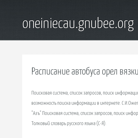
oneiniecau.gnubee.org
Расписание автобуса орел вязк
Поисковая сиcтема, список запросов, поиск информац
возможность поиска информации в интернете. С.И.Ожегов
"Азъ" Поисковая сиcтема, список запросов, поиск инфо
Толковый словарь русского языка (С-Я).