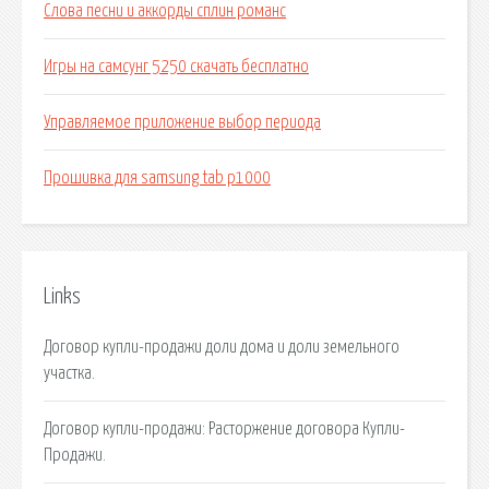
Слова песни и аккорды сплин романс
Игры на самсунг 5250 скачать бесплатно
Управляемое приложение выбор периода
Прошивка для samsung tab p1000
Links
Договор купли-продажи доли дома и доли земельного
участка.
Договор купли-продажи: Расторжение договора Купли-
Продажи.