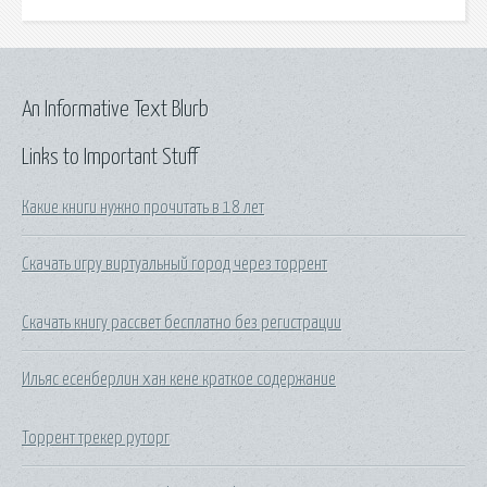
An Informative Text Blurb
Links to Important Stuff
Какие книги нужно прочитать в 18 лет
Скачать игру виртуальный город через торрент
Скачать книгу рассвет бесплатно без регистрации
Ильяс есенберлин хан кене краткое содержание
Торрент трекер руторг