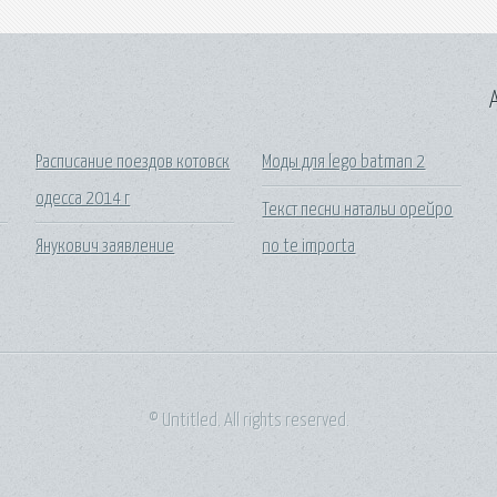
A
Расписание поездов котовск
Моды для lego batman 2
одесса 2014 г
Текст песни натальи орейро
Янукович заявление
no te importa
© Untitled. All rights reserved.