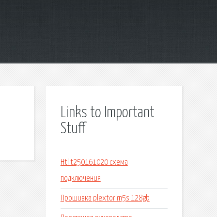
Links to Important
Stuff
Htl t250161020 схема
подключения
Прошивка plextor m5s 128gb