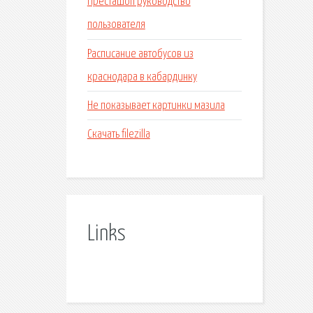
Престашоп руководство
пользователя
Расписание автобусов из
краснодара в кабардинку
Не показывает картинки мазила
Скачать filezilla
Links