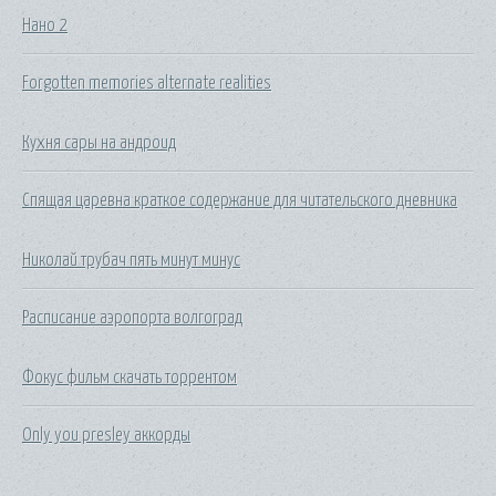
Нано 2
Forgotten memories alternate realities
Кухня сары на андроид
Спящая царевна краткое содержание для читательского дневника
Николай трубач пять минут минус
Расписание аэропорта волгоград
Фокус фильм скачать торрентом
Only you presley аккорды