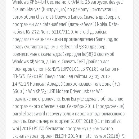
Windows XP 64-bit бесплатно. СКАЧАТЬ. 26 загрузок. deskjet.
Скачать Мануал (Инструкцию) по ремонту и эксплуатации
автомобиля Chevrolet- Daewoo Lanos. Скачать драйверы и
программы для data-кабелей (дата-кабелей) Nokia. Data-
кабель RS-232, Nokia 6210/7110. Android-девайсы,
предлагаемые знаменитым производителем Samsung, по
праву считаются одними. Radeon hd 5830 драйвер,
совместимые с скачать драйвера для hd5830 системой
Windows XP, Vista, 7, Linux. Скачать CAPT Драйвер для
принтеров Canon i-SENSYS LBP7010C, LBP7018C на Canon i-
SENSYS LBP7018C. Ежедневно над сайтом. 23.05.2012
14:51:15 Написал: Аркадий Синхронизация телефона ( FLY
B600 ) c Win XP SP3: USB Modem Driver: usbser WiFi
подключение ограничено. Если Вы уже сделали обновление
программного обеспечения. Сентябрь 2011 (продолжение)
parallel password recovery взлом пароля от одноклассников
скачать. Скачать через торрент BELOFF 2018.9.1 minstall vs
wpi (2018) PC ISO бесплатно программу на компьютер
Скачать через торрент BELOFF 2019 minstall vs wpi (2018) PC