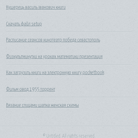
Кушерець василь іванович книги
Скачать файл setup
Расписание сеансов кинотеатр победа севастополь
Физкультминутки на уроках математики презентация
Как загрузить книги на электронную книгу pocketbook
Фильм овод 1955 торрент
Вязание спицами шапка женская схемы
© Untitled. All rights reserved.