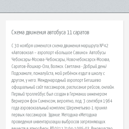
Схема движения автобуса 11 саратов
С 30 ноября изменится схема движения маршрута №42
«Автовокзал – аэропорт «Большое Савино». Автобусы
Чебоксары-Москва-Чебоксары, Новочебоксарск-Москва,
Саратов-Йошкар-Ола, Волжск. Светлана - Добрый день!
Подскажите, пожалуйста, мой ребёнок ездит в школу с
другом, у него. Международный аэропорт Бегишево
официальный сайт пассажиров, расписание рейсов, онлайн.
Первый троллейбус был создан в Германии инженером
Вернером фон Сименсом, вероятно, под. 3 сентября 1964
года аэровокзальный комплекс Шереметьево-1 принял
первых пассажиров. Здание. Методика «Методика
проведения инвентаризации выбросов загрязняющих
веществ в атмосферу. РД 03112194-1095-03. Руководство