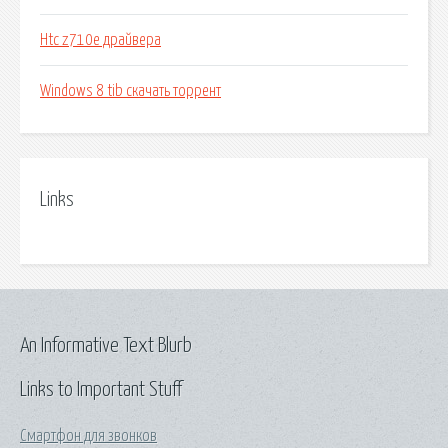
Htc z710e драйвера
Windows 8 tib скачать торрент
Links
An Informative Text Blurb
Links to Important Stuff
Смартфон для звонков