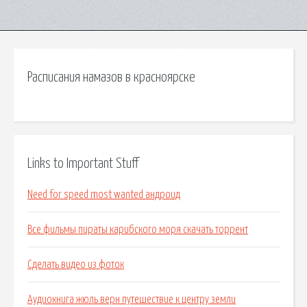
Расписания намазов в красноярске
Links to Important Stuff
Need for speed most wanted андроид
Все фильмы пираты карибского моря скачать торрент
Сделать видео из фоток
Аудиокнига жюль верн путешествие к центру земли