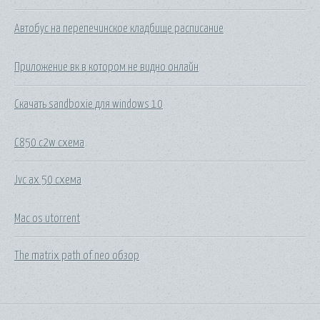
Автобус на перепечинское кладбище расписание
Приложение вк в котором не видно онлайн
Скачать sandboxie для windows 10
C850 c2w схема
Jvc ax 50 схема
Mac os utorrent
The matrix path of neo обзор