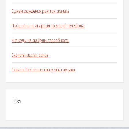
С днем рождения рингтон скачать
Прошивки на андроид по марке телефона
Чит коды на скайрим способности
Скачать russian dance
Скачать бесплатно книгу опыт дурака
Links