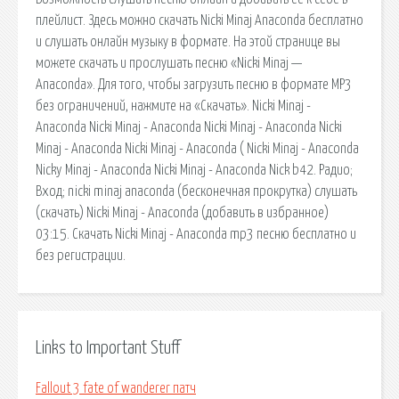
плейлист. Здесь можно скачать Nicki Minaj Anaconda бесплатно
и слушать онлайн музыку в формате. На этой странице вы
можете скачать и прослушать песню «Nicki Minaj —
Anaconda». Для того, чтобы загрузить песню в формате MP3
без ограничений, нажмите на «Скачать». Nicki Minaj -
Anaconda Nicki Minaj - Anaconda Nicki Minaj - Anaconda Nicki
Minaj - Anaconda Nicki Minaj - Anaconda ( Nicki Minaj - Anaconda
Nicky Minaj - Anaconda Nicki Minaj - Anaconda Nick b42. Радио;
Вход; nicki minaj anaconda (бесконечная прокрутка) слушать
(скачать) Nicki Minaj - Anaconda (добавить в избранное)
03:15. Скачать Nicki Minaj - Anaconda mp3 песню бесплатно и
без регистрации.
Links to Important Stuff
Fallout 3 fate of wanderer патч