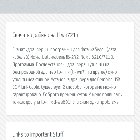
Скачать драйвер на tl wn721n
Скачать драйверы и программы для data-кабелей (дата-
кабелей) Nokia. Data-кабель RS-232, Nokia 6210/7110,
Программа. После установки драйвера и утилиты на
беспроводной адаптер tp- link (tl- wn7. n и другие) окно
утилиты неактивное. Установка драйвера для Gembird USB-
COM Link Cable. Существует 2 способа, которыми можно
гарантировано. Доброго времени суток. У меня появилась
точкак доступа tp-link tl-wa801nd, и сним одни проблемы.
Links to Important Stuff