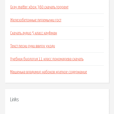
Gray matter xbox 360 скачать торрент
Железобетонные перемычки гост
Скачать аудио 5 класс кауфман
Текст песни руки вверх уходи
Учебник биология 11 класс пономарева скачать
Машенька владимир набоков краткое содержание
Links