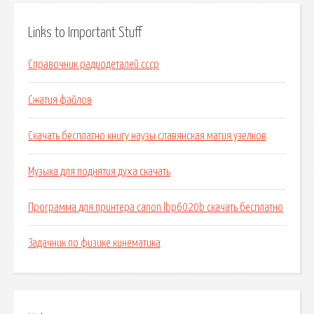
Links to Important Stuff
Справочник радиодеталей ссср
Сжатия файлов
Скачать бесплатно книгу наузы славянская магия узелков
Музыка для поднятия духа скачать
Программа для принтера canon lbp6020b скачать бесплатно
Задачник по физике кинематика