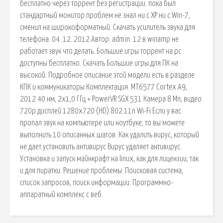
бесплатно через торрент без регистрации. пока был
стандартный монитор проблем не знал ни с XP ни с Win-7,
сменил на широкоформатный. Скачать усилитель звука для
телефона. 04. 12. 2012 Автор: admin. 12 в winamp не
работает звук что делать. Большие игры торрент на pc
доступны бесплатно. Скачать Большие игры для ПК на
высокой. Подробное описание этой модели есть в разделе
КПК и коммуникаторы Комплектация. MT6577 Cortex A9,
2012 40 нм, 2x1,0 ГГц + PowerVR SGX 531 Камера 8 Мп, видео
720p дисплей 1280x720 (HD) 802.11n Wi-Fi Если у вас
пропал звук на компьютере или ноутбуке, то вы можете
выполнить 10 описанных шагов. Как удалить вирус, который
не дает установить антивирус Вирус удаляет антивирус.
Установка и запуск майнкрафт на linux, как для лицензии, так
и для пиратки. Решение проблемы. Поисковая сиcтема,
список запросов, поиск информации. Программно-
аппаратный комплекс с веб.