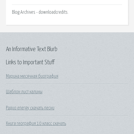
Blog Archives - downloadcredits.
An Informative Text Blurb
Links to Important Stuff
Марина месячная биография
Шаблон лист калины
Радио energy скачать песни
Книга география 10 класс скачать