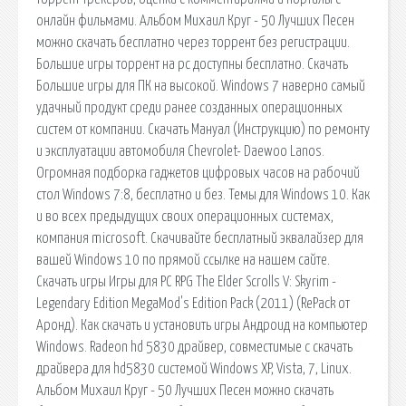
онлайн фильмами. Альбом Михаил Круг - 50 Лучших Песен
можно скачать бесплатно через торрент без регистрации.
Большие игры торрент на pc доступны бесплатно. Скачать
Большие игры для ПК на высокой. Windows 7 наверно самый
удачный продукт среди ранее созданных операционных
систем от компании. Скачать Мануал (Инструкцию) по ремонту
и эксплуатации автомобиля Chevrolet- Daewoo Lanos.
Огромная подборка гаджетов цифровых часов на рабочий
стол Windows 7:8, бесплатно и без. Темы для Windows 10. Как
и во всех предыдущих своих операционных системах,
компания microsoft. Скачивайте бесплатный эквалайзер для
вашей Windows 10 по прямой ссылке на нашем сайте.
Скачать игры Игры для PC RPG The Elder Scrolls V: Skyrim -
Legendary Edition MegaMod's Edition Pack (2011) (RePack oт
Аронд). Как скачать и установить игры Андроид на компьютер
Windows. Radeon hd 5830 драйвер, совместимые с скачать
драйвера для hd5830 системой Windows XP, Vista, 7, Linux.
Альбом Михаил Круг - 50 Лучших Песен можно скачать