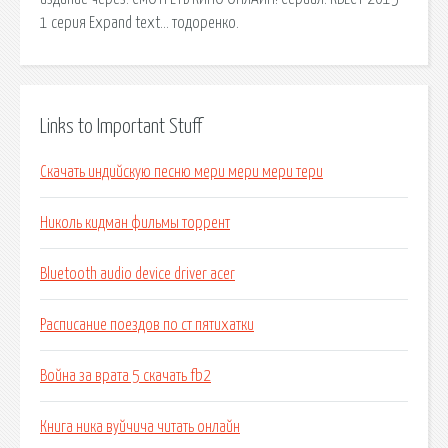
1 серия Expand text… тодоренко.
Links to Important Stuff
Скачать индийскую песню мери мери мери тери
Николь кидман фильмы торрент
Bluetooth audio device driver acer
Расписание поездов по ст пятихатки
Война за врата 5 скачать fb2
Книга ника вуйчича читать онлайн