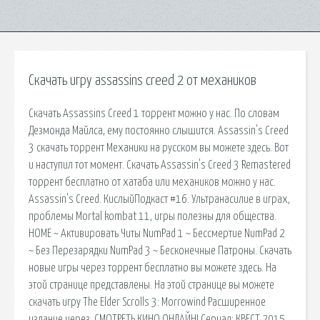
Скачать игру assassins creed 2 от механиков
Скачать Assassins Creed 1 торрент можно у нас. По словам
Дезмонда Майлса, ему постоянно слышится. Assassin's Creed
3 скачать торрент Механики на русском вы можете здесь. Вот
и наступил тот момент. Скачать Assassin's Creed 3 Remastered
торрент бесплатно от хатаба или механиков можно у нас.
Assassin's Creed. КислыйПодкаст #16. Ультранасилие в играх,
проблемы Mortal kombat 11, игры полезны для общества.
HOME ~ Активировать Читы NumPad 1 ~ Бессмертие NumPad 2
~ Без Перезарядки NumPad 3 ~ Бесконечные Патроны. Скачать
новые игры через торрент бесплатно вы можете здесь. На
этой странице представлены. На этой странице вы можете
скачать игру The Elder Scrolls 3: Morrowind Расширенное
издание через. СМОТРЕТЬ КИНО ОНЛАЙН! Сериал: КВЕСТ 2015