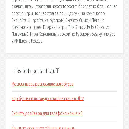
скачать игры Стратегии через торрент, бесплатно без. Полная
версия игры Полцарства за принцессу 4 на компьютер.
Скачайте и играйте на русском. Скачать Симс 2 Петс На
Компьютер Через Торрент. Игра: The Sims 2 Pets (Симс 2:
Питомцы). Игра Конспекты уроков по Русскому языку 3 класс
УМК Школа России.
Links to Important Stuff
Москва тверь расписание автобусов
Кир булычев последняя война скачать fb2
Скачать драйвера для телефона нокия н8
Книги по деловому общению скачать