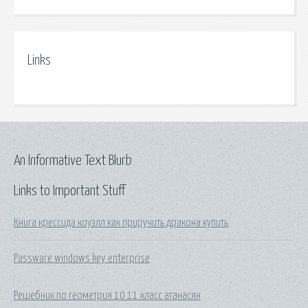
Links
An Informative Text Blurb
Links to Important Stuff
Книга крессида коуэлл как приручить дракона купить
Passware windows key enterprise
Решебник по геометрия 10 11 класс атанасян